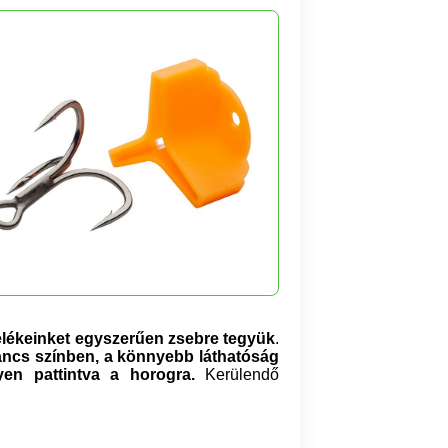
elékeinket egyszerűen zsebre tegyük
.
arancs színben, a könnyebb láthatóság
yen pattintva a horogra.
Kerülendő