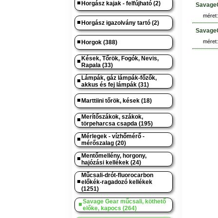
Horgász kajak - felfújható (2)
SavageG
méret:
Horgász igazolvány tartó (2)
SavageG
méret:
Horgok (388)
Kések, Tőrök, Fogók, Nevis,
Rapala (33)
Lámpák, gáz lámpák-főzők,
akkus és fej lámpák (31)
Marttiini tőrök, kések (18)
Merítőszákok, szákok,
törpeharcsa csapda (195)
Mérlegek - vízhőmérő -
mérőszalag (20)
Mentőmellény, horgony,
hajózási kellékek (24)
Műcsali-drót-fluorocarbon
előkék-ragadozó kellékek
(1251)
Savage Gear műcsali, köthető
előke, kapocs (264)