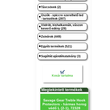
Távcsövek (2)
Úszók - spiccre szerelhető led
- tartozékok (287)
Vödrök, kishalkannák, vászon
keverő edény (29)
Zsinórok (449)
Egyéb termékek (521)
Sugóhíd ajándékutalvány (3)
Kosár tartalma
Megtekintett termékek
Savage Gear Treble Hook
Protectors - hármas horog
védő L (2-1), 72328