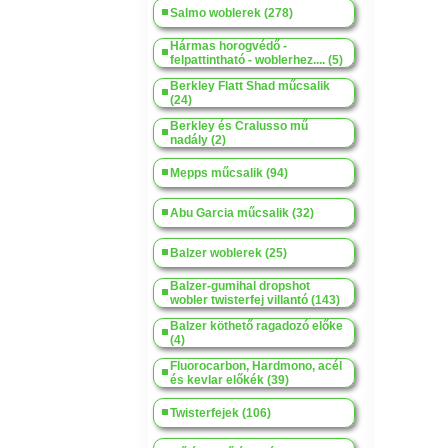
Salmo woblerek (278)
Hármas horogvédő -
felpattintható - woblerhez.... (5)
Berkley Flatt Shad műcsalik
(24)
Berkley és Cralusso mű
nadály (2)
Mepps műcsalik (94)
Abu Garcia műcsalik (32)
Balzer woblerek (25)
Balzer-gumihal dropshot
wobler twisterfej villantó (143)
Balzer köthető ragadozó előke
(4)
Fluorocarbon, Hardmono, acél
és kevlar előkék (39)
Twisterfejek (106)