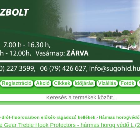
Regisztráció
Akció
Cikkek
Időjárás
Vízállás
Fotók
-drót-fluorocarbon előkék-ragadozó kellékek
Hármas horogvédő - 
>
 Gear Treble Hook Protectors - hármas horog védő L (2