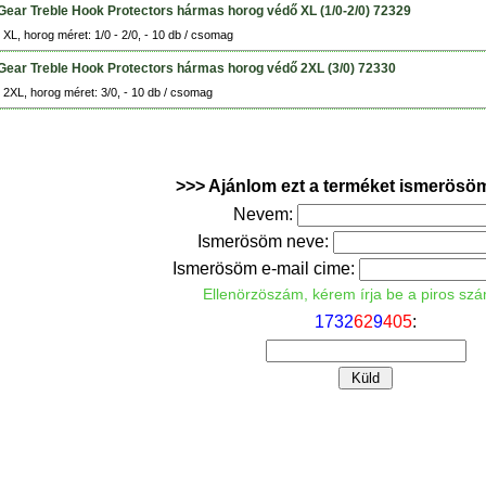
ear Treble Hook Protectors hármas horog védő XL (1/0-2/0) 72329
 XL, horog méret: 1/0 - 2/0, - 10 db / csomag
ear Treble Hook Protectors hármas horog védő 2XL (3/0) 72330
 2XL, horog méret: 3/0, - 10 db / csomag
>>> Ajánlom ezt a terméket ismerösö
Nevem:
Ismerösöm neve:
Ismerösöm e-mail cime:
Ellenörzöszám, kérem írja be a piros sz
1
7
3
2
6
2
9
4
0
5
: