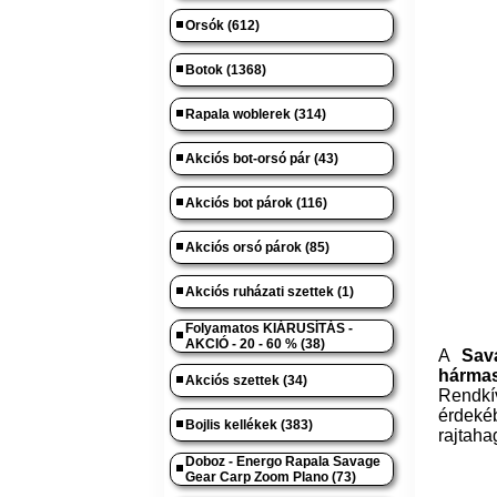
Orsók (612)
Botok (1368)
Rapala woblerek (314)
Akciós bot-orsó pár (43)
Akciós bot párok (116)
Akciós orsó párok (85)
Akciós ruházati szettek (1)
Folyamatos KIÁRUSÍTÁS -
AKCIÓ - 20 - 60 % (38)
A
Sav
hárma
Akciós szettek (34)
Rendkí
érdeké
Bojlis kellékek (383)
rajtaha
Doboz - Energo Rapala Savage
Gear Carp Zoom Plano (73)