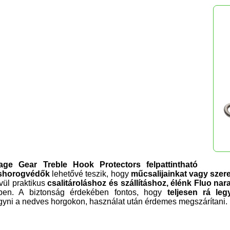
age Gear Treble Hook Protectors felpattintható
shorogvédők
lehetővé teszik, hogy
műcsalijainkat vagy szer
vül praktikus
csalitároláshoz és szállításhoz, élénk Fluo n
ben. A biztonság érdekében fontos, hogy
teljesen rá leg
gyni a nedves horgokon, használat után érdemes megszárítani.