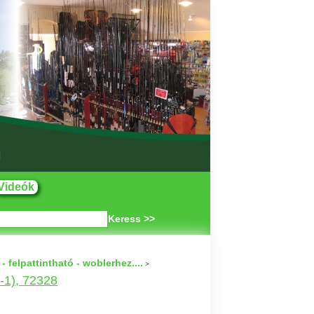
Videók
Keress >>
felpattintható - woblerhez....
>
-1), 72328