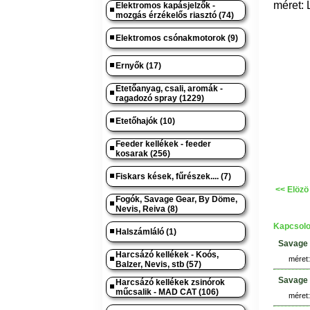
méret: 
Elektromos kapásjelzők -
mozgás érzékelős riasztó (74)
Elektromos csónakmotorok (9)
Ernyők (17)
Etetőanyag, csali, aromák -
ragadozó spray (1229)
Etetőhajók (10)
Feeder kellékek - feeder
kosarak (256)
Fiskars kések, fűrészek.... (7)
<< Elözö
Fogók, Savage Gear, By Döme,
Nevis, Reiva (8)
Kapcsolo
Halszámláló (1)
Savage 
Harcsázó kellékek - Koós,
méret:
Balzer, Nevis, stb (57)
Savage 
Harcsázó kellékek zsinórok
műcsalik - MAD CAT (106)
méret: