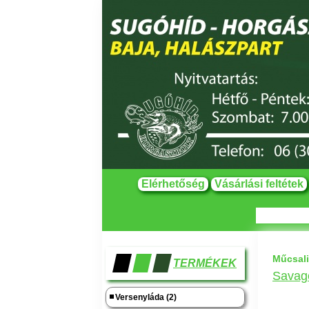
Elérhetőség
Vásárlási feltétek
Műcsali
TERMÉKEK
Savage
Versenyláda (2)