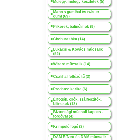
Műlégy, műlégy készletek (5)
Mann s gumihal és twister
gumi (69)
Pilkerek, balinólmok (9)
Cheburashka (14)
Lukácsi & Kovács műcsalik
(52)
Wizard műcsalik (14)
Csalihal felfűző tű (3)
Predatec karika (6)
Érfogók, ollók, szájfeszítők,
bilincsek (13)
Biztonsági műcsali kapocs -
forgóval (4)
Krimpelő fogó (3)
DAM Effzett és DAM műcsalik