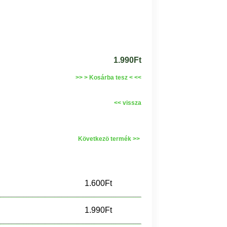
1.990Ft
>> > Kosárba tesz < <<
<< vissza
Következö termék >>
1.600Ft
1.990Ft