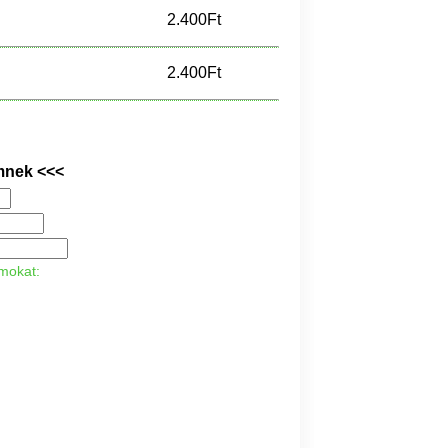
2.400Ft
2.400Ft
mnek <<<
ámokat: