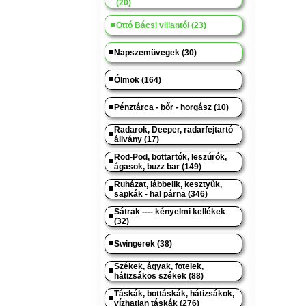
(20)
Ottó Bácsi villantói (23)
Napszemüvegek (30)
Ólmok (164)
Pénztárca - bőr - horgász (10)
Radarok, Deeper, radarfejtartó
állvány (17)
Rod-Pod, bottartók, leszúrók,
ágasok, buzz bar (149)
Ruházat, lábbelik, kesztyűk,
sapkák - hal párna (346)
Sátrak ---- kényelmi kellékek
(32)
Swingerek (38)
Székek, ágyak, fotelek,
hátizsákos székek (88)
Táskák, bottáskák, hátizsákok,
vízhatlan táskák (276)