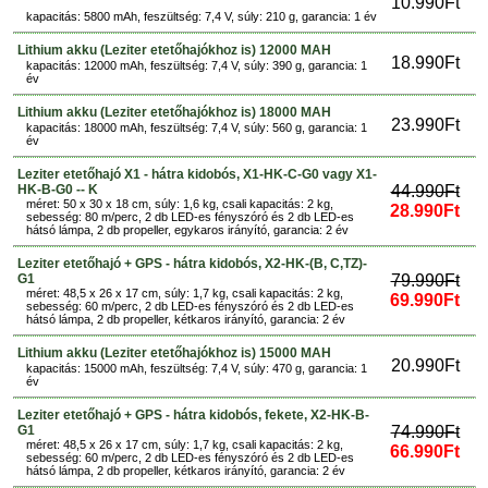
10.990Ft
kapacitás: 5800 mAh, feszültség: 7,4 V, súly: 210 g, garancia: 1 év
Lithium akku (Leziter etetőhajókhoz is) 12000 MAH
18.990Ft
kapacitás: 12000 mAh, feszültség: 7,4 V, súly: 390 g, garancia: 1
év
Lithium akku (Leziter etetőhajókhoz is) 18000 MAH
23.990Ft
kapacitás: 18000 mAh, feszültség: 7,4 V, súly: 560 g, garancia: 1
év
Leziter etetőhajó X1 - hátra kidobós, X1-HK-C-G0 vagy X1-
HK-B-G0 -- K
44.990Ft
méret: 50 x 30 x 18 cm, súly: 1,6 kg, csali kapacitás: 2 kg,
28.990Ft
sebesség: 80 m/perc, 2 db LED-es fényszóró és 2 db LED-es
hátsó lámpa, 2 db propeller, egykaros irányító, garancia: 2 év
Leziter etetőhajó + GPS - hátra kidobós, X2-HK-(B, C,TZ)-
G1
79.990Ft
méret: 48,5 x 26 x 17 cm, súly: 1,7 kg, csali kapacitás: 2 kg,
69.990Ft
sebesség: 60 m/perc, 2 db LED-es fényszóró és 2 db LED-es
hátsó lámpa, 2 db propeller, kétkaros irányító, garancia: 2 év
Lithium akku (Leziter etetőhajókhoz is) 15000 MAH
20.990Ft
kapacitás: 15000 mAh, feszültség: 7,4 V, súly: 470 g, garancia: 1
év
Leziter etetőhajó + GPS - hátra kidobós, fekete, X2-HK-B-
G1
74.990Ft
méret: 48,5 x 26 x 17 cm, súly: 1,7 kg, csali kapacitás: 2 kg,
66.990Ft
sebesség: 60 m/perc, 2 db LED-es fényszóró és 2 db LED-es
hátsó lámpa, 2 db propeller, kétkaros irányító, garancia: 2 év