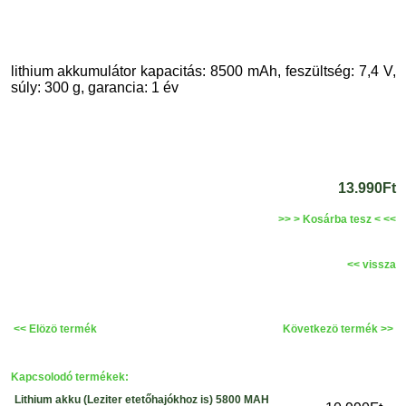
lithium akkumulátor kapacitás: 8500 mAh, feszültség: 7,4 V,
súly: 300 g, garancia: 1 év
13.990Ft
>> > Kosárba tesz < <<
<< vissza
<< Elözö termék
Következö termék >>
Kapcsolodó termékek:
Lithium akku (Leziter etetőhajókhoz is) 5800 MAH