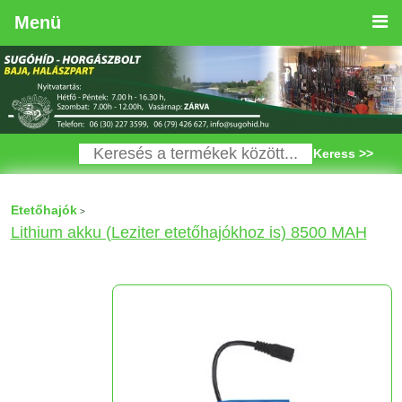
Menü
Keress >>
Etetőhajók
>
Lithium akku (Leziter etetőhajókhoz is) 8500 MAH