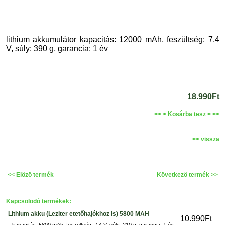
lithium akkumulátor kapacitás: 12000 mAh, feszültség: 7,4
V, súly: 390 g, garancia: 1 év
18.990Ft
>> > Kosárba tesz < <<
<< vissza
<< Elözö termék
Következö termék >>
Kapcsolodó termékek:
Lithium akku (Leziter etetőhajókhoz is) 5800 MAH
10.990Ft