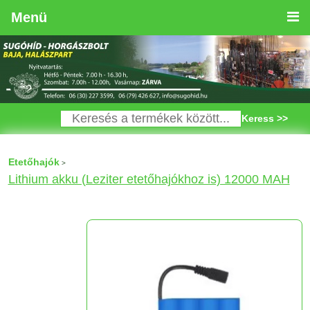
Menü
Keress >>
Etetőhajók
>
Lithium akku (Leziter etetőhajókhoz is) 12000 MAH