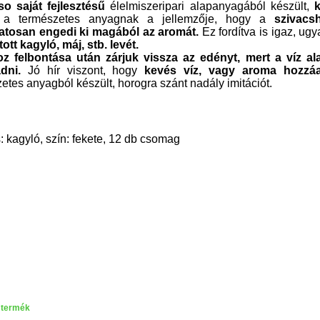
so saját fejlesztésű
élelmiszeripari alapanyagából készült,
k
 a természetes anyagnak a jellemzője, hogy a
szivacs
atosan engedi ki magából az aromát.
Ez fordítva is igaz, ug
ott kagyló, máj, stb. levét.
 felbontása után zárjuk vissza az edényt, mert a víz ala
adni.
Jó hír viszont, hogy
kevés víz, vagy aroma hozzáa
etes anyagból készült, horogra szánt nadály imitációt.
s: kagyló, szín: fekete, 12 db csomag
 termék