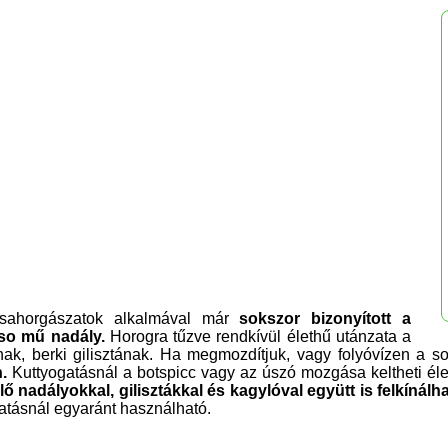
sahorgászatok alkalmával már
sokszor bizonyított a
so mű nadály.
Horogra tűzve rendkívül élethű utánzata a
nak, berki gilisztának. Ha megmozdítjuk, vagy folyóvízen a s
.
Kuttyogatásnál a botspicc vagy az úszó mozgása keltheti éle
lő nadályokkal, gilisztákkal és kagylóval együtt is felkínál
atásnál egyaránt használható.