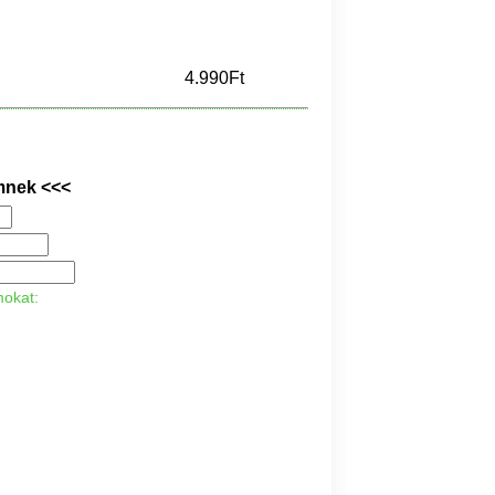
4.990Ft
mnek <<<
mokat: