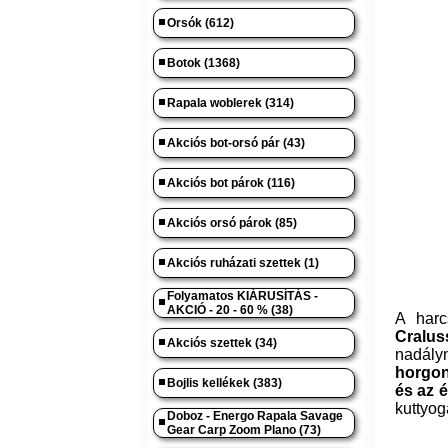
Orsók (612)
Botok (1368)
Rapala woblerek (314)
Akciós bot-orsó pár (43)
Akciós bot párok (116)
Akciós orsó párok (85)
Akciós ruházati szettek (1)
Folyamatos KIÁRUSÍTÁS -
AKCIÓ - 20 - 60 % (38)
A harc
Cralus
Akciós szettek (34)
nadály
horgon
Bojlis kellékek (383)
és az é
kuttyog
Doboz - Energo Rapala Savage
Gear Carp Zoom Plano (73)