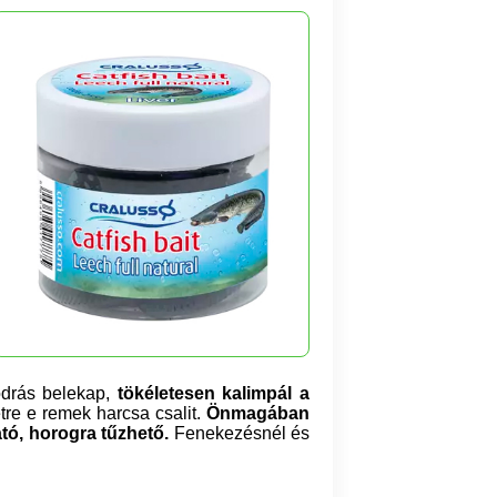
odrás belekap,
tökéletesen kalimpál a
tre e remek harcsa csalit.
Önmagában
ható, horogra tűzhető.
Fenekezésnél és