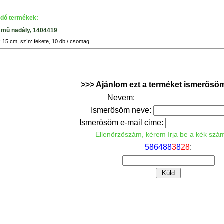
dó termékek:
 mű nadály, 1404419
 15 cm, szín: fekete, 10 db / csomag
>>> Ajánlom ezt a terméket ismerösö
Nevem:
Ismerösöm neve:
Ismerösöm e-mail cime:
Ellenörzöszám, kérem írja be a kék szá
5
8
6
4
8
8
3
8
2
8
: