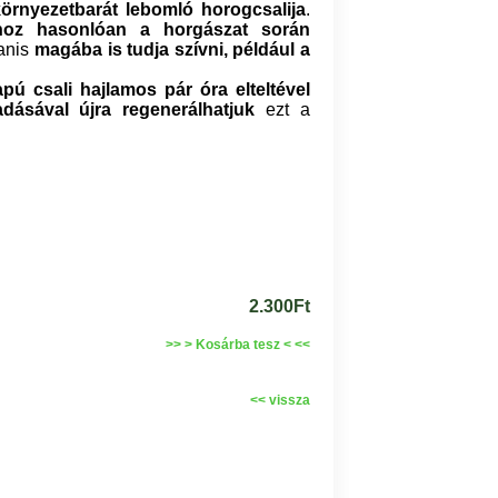
örnyezetbarát lebomló horogcsalija
.
hoz hasonlóan a horgászat során
yanis
magába is tudja szívni, például a
pú csali hajlamos pár óra elteltével
dásával újra regenerálhatjuk
ezt a
2.300Ft
>> > Kosárba tesz < <<
<< vissza