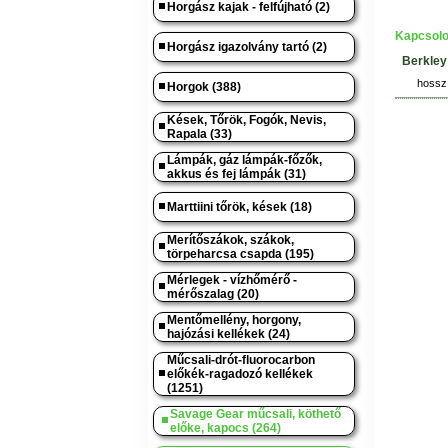
Horgász kajak - felfújható (2)
Kapcsolo
Horgász igazolvány tartó (2)
Berkley
hossz:
Horgok (388)
Kések, Tőrök, Fogók, Nevis,
Rapala (33)
Lámpák, gáz lámpák-főzők,
akkus és fej lámpák (31)
Marttiini tőrök, kések (18)
Merítőszákok, szákok,
törpeharcsa csapda (195)
Mérlegek - vízhőmérő -
mérőszalag (20)
Mentőmellény, horgony,
hajózási kellékek (24)
Műcsali-drót-fluorocarbon
előkék-ragadozó kellékek
(1251)
Savage Gear műcsali, köthető
előke, kapocs (264)