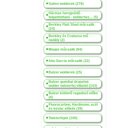
Salmo woblerek (278)
Hármas horogvédő -
felpattintható - woblerhez.... (5)
Berkley Flatt Shad műcsalik
(24)
Berkley és Cralusso mű
nadály (2)
Mepps műcsalik (94)
Abu Garcia műcsalik (32)
Balzer woblerek (25)
Balzer-gumihal dropshot
wobler twisterfej villantó (143)
Balzer köthető ragadozó előke
(4)
Fluorocarbon, Hardmono, acél
és kevlar előkék (39)
Twisterfejek (106)