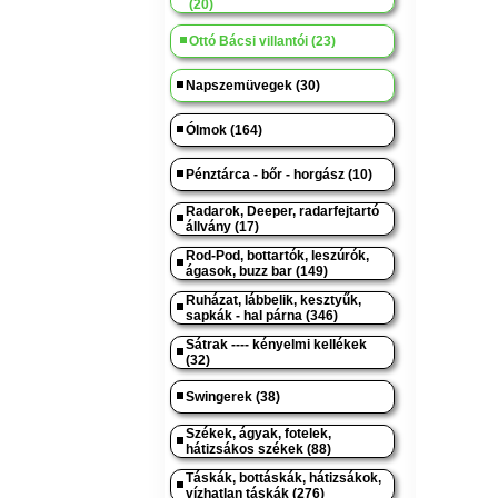
(20)
Ottó Bácsi villantói (23)
Napszemüvegek (30)
Ólmok (164)
Pénztárca - bőr - horgász (10)
Radarok, Deeper, radarfejtartó
állvány (17)
Rod-Pod, bottartók, leszúrók,
ágasok, buzz bar (149)
Ruházat, lábbelik, kesztyűk,
sapkák - hal párna (346)
Sátrak ---- kényelmi kellékek
(32)
Swingerek (38)
Székek, ágyak, fotelek,
hátizsákos székek (88)
Táskák, bottáskák, hátizsákok,
vízhatlan táskák (276)