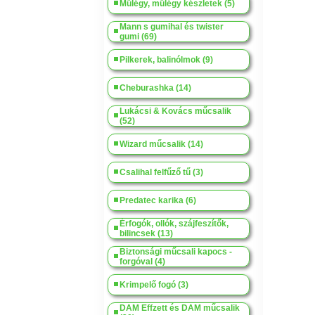
Műlégy, műlégy készletek (5)
Mann s gumihal és twister
gumi (69)
Pilkerek, balinólmok (9)
Cheburashka (14)
Lukácsi & Kovács műcsalik
(52)
Wizard műcsalik (14)
Csalihal felfűző tű (3)
Predatec karika (6)
Érfogók, ollók, szájfeszítők,
bilincsek (13)
Biztonsági műcsali kapocs -
forgóval (4)
Krimpelő fogó (3)
DAM Effzett és DAM műcsalik