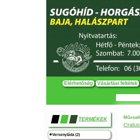
Elérhetőség
Vásárlási feltétek
Műcsali
TERMÉKEK
Cralus
Versenyláda (2)