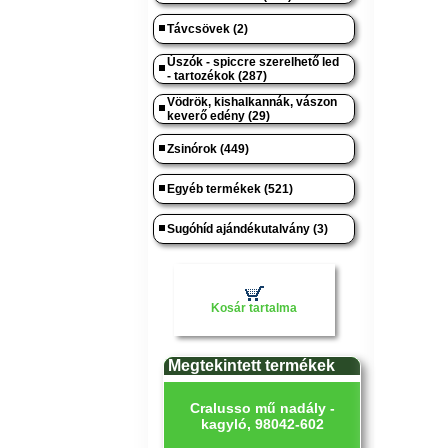
Távcsövek (2)
Úszók - spiccre szerelhető led
- tartozékok (287)
Vödrök, kishalkannák, vászon
keverő edény (29)
Zsinórok (449)
Egyéb termékek (521)
Sugóhíd ajándékutalvány (3)
Kosár tartalma
Megtekintett termékek
Cralusso mű nadály -
kagyló, 98042-602