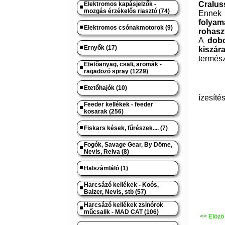
Cralus
Elektromos kapásjelzők -
mozgás érzékelős riasztó (74)
Ennek
folyam
Elektromos csónakmotorok (9)
rohaszt
A
doboz
Ernyők (17)
kiszár
termész
Etetőanyag, csali, aromák -
ragadozó spray (1229)
Etetőhajók (10)
ízesíté
Feeder kellékek - feeder
kosarak (256)
Fiskars kések, fűrészek.... (7)
Fogók, Savage Gear, By Döme,
Nevis, Reiva (8)
Halszámláló (1)
Harcsázó kellékek - Koós,
Balzer, Nevis, stb (57)
Harcsázó kellékek zsinórok
műcsalik - MAD CAT (106)
<< Elözö