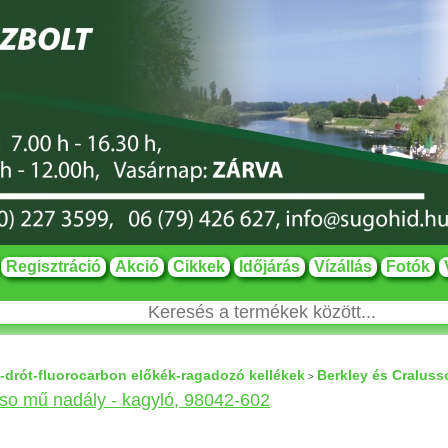
Regisztráció
Akció
Cikkek
Időjárás
Vízállás
Fotók
-drót-fluorocarbon előkék-ragadozó kellékek
Berkley és Craluss
>
so mű nadály - kagyló, 98042-602