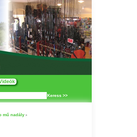
Videók
Keress >>
o mű nadály
>