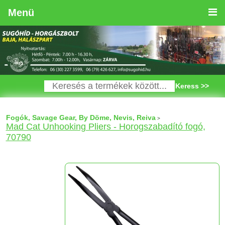
Menü
Keress >>
Fogók, Savage Gear, By Döme, Nevis, Reiva
>
Mad Cat Unhooking Pliers - Horogszabadító fogó,
70790