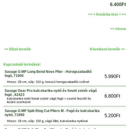
6.400Ft
>> > Kosárba tesz < <<
<< vissza
<< Elözö termék
Következö termék >>
Kapcsolodó termékek:
Savage G MP Long Bend Nose Plier - Horogszabadító
fogó, 71900
5.990Ft
Hossz: 28 cm, súly: 310 g, hosszú horogszabadító csőrrel
Savage Gear Pro kulcskarika nyitó és fonott zsinór vágó
fogó , 62423
6.800Ft
kulcskarika nyitó fonott zsinór vágó fogó + csomó feszítő és
lezáró szerkezet
Savage G MP Split Ring Cut Pliers M - Fogó és kulcskarika
nyitó, 71890
5.200Ft
Hossz: 18 cm, súly: 150 g, vágó éllel, kulcskarika nyitóval