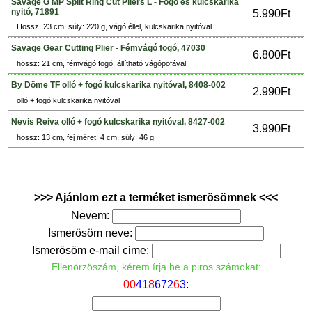
Savage G MP Split Ring Cut Pliers L - Fogó és kulcskarika
nyitó, 71891
5.990Ft
Hossz: 23 cm, súly: 220 g, vágó éllel, kulcskarika nyitóval
Savage Gear Cutting Plier - Fémvágó fogó, 47030
6.800Ft
hossz: 21 cm, fémvágó fogó, állítható vágópofával
By Döme TF olló + fogó kulcskarika nyitóval, 8408-002
2.990Ft
olló + fogó kulcskarika nyitóval
Nevis Reiva olló + fogó kulcskarika nyitóval, 8427-002
3.990Ft
hossz: 13 cm, fej méret: 4 cm, súly: 46 g
>>> Ajánlom ezt a terméket ismerösömnek <<<
Nevem:
Ismerösöm neve:
Ismerösöm e-mail cime:
Ellenörzöszám, kérem írja be a piros számokat:
0
0
4
1
8
6
7
2
6
3
: