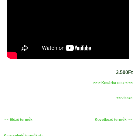
3.500Ft
>> > Kosárba tesz < <<
<< vissza
<< Elözö termék
Következö termék >>
Kapcsolodó termékek: