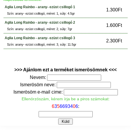
Aglia Long Rainbo - arany- ezüst csillogó 1
1.300Ft
Szín: arany- ezüst csillogó, méret: 1, súly: 4.5gr
Aglia Long Rainbo - arany- ezüst csillogó 2
1.600Ft
Szín: arany- ezüst csillogó, méret: 2, súly: 7gr
Aglia Long Rainbo - arany- ezüst csillogó 3
2.300Ft
Szín: arany- ezüst csillogó, méret: 3, súly: 11.5gr
>>> Ajánlom ezt a terméket ismerösömnek <<<
Nevem:
Ismerösöm neve:
Ismerösöm e-mail cime:
Ellenörzöszám, kérem írja be a piros számokat:
6
3
5
6
6
9
3
4
0
6
: