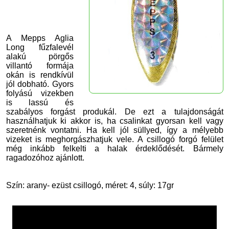
A Mepps Aglia
Long fűzfalevél
alakú pörgős
villantó formája
okán is rendkívül
jól dobható. Gyors
folyású vizekben
is lassú és
szabályos forgást produkál. De ezt a tulajdonságát
használhatjuk ki akkor is, ha csalinkat gyorsan kell vagy
szeretnénk vontatni. Ha kell jól süllyed, így a mélyebb
vizeket is meghorgászhatjuk vele. A csillogó forgó felület
még inkább felkelti a halak érdeklődését.
Bármely
ragadozóhoz ajánlott.
Szín: arany
- ezüst csillogó
, méret: 4, súly: 17gr