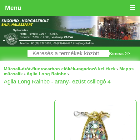
Menü
Keress >>
Műcsali-drót-fluorocarbon előkék-ragadozó kellékek
Mepps
>
műcsalik
Aglia Long Rainbo
>
>
Aglia Long Rainbo - arany- ezüst csillogó 4