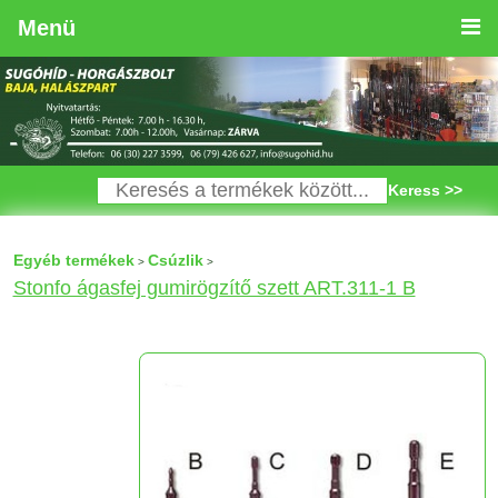
Menü
Keress >>
Egyéb termékek
Csúzlik
>
>
Stonfo ágasfej gumirögzítő szett ART.311-1 B