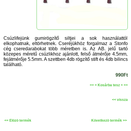
Csúzlifejünk gumirögzítő siltjei a sok használattól
elkophatnak, eltörhetnek. Cseréjükhöz forgalmaz a Stonfo
cég cseredarabokat több méretben is. Az AB. jelű tartó
közepes méretű csúzlikhoz ajánlott, felső átmérője 4.5mm,
fejátmérője 5.5mm. A szettben 4db rögzítő stift és 4db bilincs
található.
990Ft
>> > Kosárba tesz < <<
<< vissza
<< Elözö termék
Következö termék >>