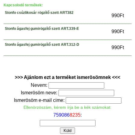
Kapcsolodó termékek:
Stonfo csúzlikosár rögzítő szett ART382
990Ft
Stonfo ágasfej gumirögzítő szett ART.339-E
990Ft
Stonfo ágasfej gumirögzítő szett ART.312-D
990Ft
>>> Ajánlom ezt a terméket ismerösömnek <<<
Nevem:
Ismerösöm neve:
Ismerösöm e-mail cime:
Ellenörzöszám, kérem írja be a kék számokat:
7
5
9
0
8
6
8
2
3
5
: