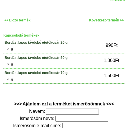
<< vissza
<< Elözö termék
Következö termék >>
Kapcsolodó termékek:
Bordás, lapos távdobó etetőkosár 20 g
990Ft
20 g
Bordás, lapos távdobó etetőkosár 50 g
1.300Ft
50 g
Bordás, lapos távdobó etetőkosár 70 g
1.500Ft
70 g
>>> Ajánlom ezt a terméket ismerösömnek <<<
Nevem:
Ismerösöm neve:
Ismerösöm e-mail cime: