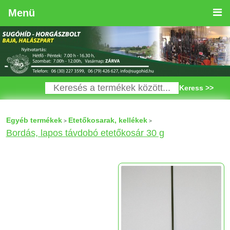
Menü
Keress >>
Egyéb termékek
Etetőkosarak, kellékek
>
>
Bordás, lapos távdobó etetőkosár 30 g