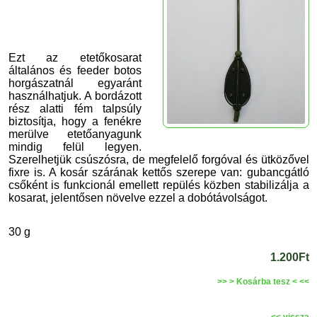
Ezt az etetőkosarat
általános és feeder botos
horgászatnál egyaránt
használhatjuk. A bordázott
rész alatti fém talpsúly
biztosítja, hogy a fenékre
merülve etetőanyagunk
mindig felül legyen.
Szerelhetjük csúszósra, de megfelelő forgóval és ütközővel
fixre is. A kosár szárának kettős szerepe van: gubancgátló
csőként is funkcionál emellett repülés közben stabilizálja a
kosarat, jelentősen növelve ezzel a dobótávolságot.
30 g
1.200Ft
>> > Kosárba tesz < <<