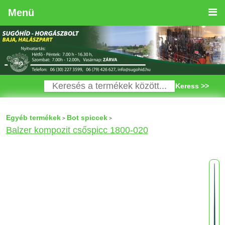
Menü
Keress >>
Egyéb termékek
Bot spiccek
>
>
Balzer kompozit csőspicc 1800-020