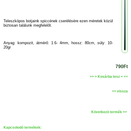
Teleszkópos botjaink spiccének cserélésére ezen méretek közül
biztosan találunk megfelelőt.
Anyag: kompozit, átmérő: 1.6- 4mm, hossz: 80cm, súly: 10-
20gr
790Ft
>> > Kosárba tesz < <<
<< vissza
Következö termék >>
Kapcsolodó termékek: