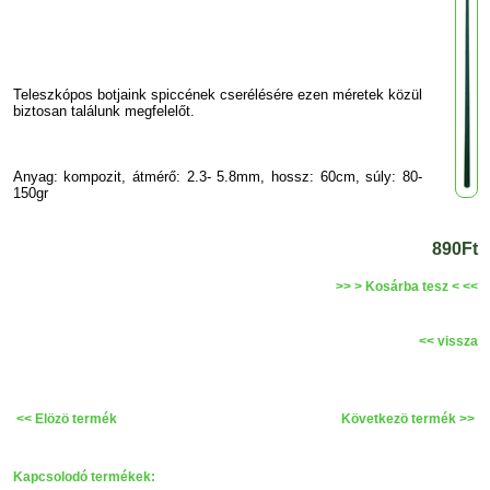
Teleszkópos botjaink spiccének cserélésére ezen méretek közül
biztosan találunk megfelelőt.
Anyag: kompozit, átmérő: 2.3- 5.8mm, hossz: 60cm, súly: 80-
150gr
890Ft
>> > Kosárba tesz < <<
<< vissza
<< Elözö termék
Következö termék >>
Kapcsolodó termékek: