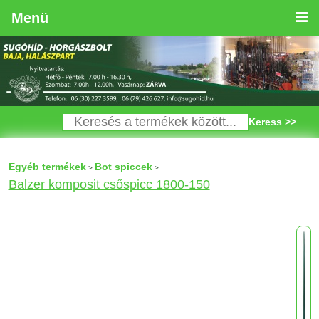
Menü
Keress >>
Egyéb termékek
Bot spiccek
>
>
Balzer komposit csőspicc 1800-150