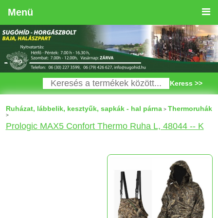
Menü
Keress >>
Ruházat, lábbelik, kesztyűk, sapkák - hal párna
Thermoruhák
>
>
Prologic MAX5 Confort Thermo Ruha L, 48044 -- K