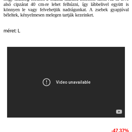
alsó cipzárat 40 cm-re lehet felhúzni, így lábbelivel együtt is
könnyen le vagy felvehetjük nadrágunkat. A zsebek gyapjúval
béleltek, kényelmesen melegen tartják kezeinket.
méret: L
-47.37%