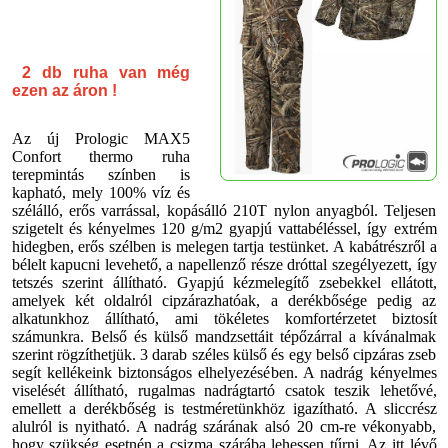
2 db ruha van még
ezen az áron !
Az új Prologic MAX5
Confort thermo ruha
terepmintás színben is
kapható, mely 100% víz és
szélálló, erős varrással, kopásálló 210T nylon anyagból. Teljesen
szigetelt és kényelmes 120 g/m2 gyapjú vattabéléssel
, így extrém
hidegben, erős szélben is melegen tart
ja testünket. A kabátrészről a
bélelt kapucni levehető, a napellenző része dróttal szegélyezett, így
tetszés szerint állítható. Gyapjú kézmelegítő zsebekkel ellátott,
amelyek két oldalról cipzárazhatóak, a derékbősége pedig az
alkatunkhoz állítható, ami tökéletes komfortérzetet biztosít
számunkra. Belső és külső mandzsettáit tépőzárral a kívánalmak
szerint rögzíthetjük. 3 darab széles külső és egy belső cipzáras zseb
segít kellékeink biztonságos elhelyezésében. A nadrág kényelmes
viselését állítható, rugalmas nadrágtartó csatok teszik lehetővé,
emellett a derékbőség is testméretünkhöz igazítható.
A sliccrész
alulról is nyitható. A nadrág szárának alsó 20 cm-re vékonyabb,
hogy szükség esetnén a csizma szárába lehessen tűrni. Az itt lévő