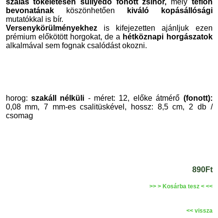
szálas tökéletesen süllyedő fonott zsinór,
mely
teflon
bevonatának
köszönhetően
kiváló kopásállósági
mutatókkal is bír.
Versenykörülményekhez
is kifejezetten ajánljuk ezen
prémium előkötött horgokat, de a
hétköznapi horgászatok
alkalmával sem fognak csalódást okozni.
horog:
szakáll nélküli
- méret: 12, előke átmérő
(fonott):
0,08 mm, 7 mm-es csalitüskével, hossz: 8,5 cm, 2 db /
csomag
890Ft
>> > Kosárba tesz < <<
<< vissza