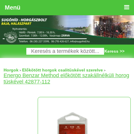
Menü
Keress >>
Horgok
Előkötött horgok csalitüskével szerelve
>
>
Energo Benzar Method előkötött szakállnélküli horog
tüskével 42877-112