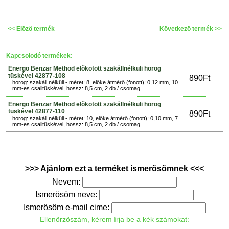
<< Elözö termék
Következö termék >>
Kapcsolodó termékek:
Energo Benzar Method előkötött szakállnélküli horog
tüskével 42877-108
890Ft
horog: szakáll nélküli - méret: 8, előke átmérő (fonott): 0,12 mm, 10
mm-es csalitüskével, hossz: 8,5 cm, 2 db / csomag
Energo Benzar Method előkötött szakállnélküli horog
tüskével 42877-110
890Ft
horog: szakáll nélküli - méret: 10, előke átmérő (fonott): 0,10 mm, 7
mm-es csalitüskével, hossz: 8,5 cm, 2 db / csomag
>>> Ajánlom ezt a terméket ismerösömnek <<<
Nevem:
Ismerösöm neve:
Ismerösöm e-mail cime:
Ellenörzöszám, kérem írja be a kék számokat: