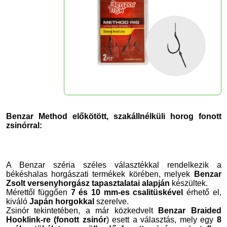
Benzar Method előkötött, szakállnélküli horog fonott
zsinórral:
A Benzar széria széles választékkal rendelkezik a
békéshalas horgászati termékek körében, melyek
Benzar
Zsolt versenyhorgász tapasztalatai alapján
készültek.
Mérettől függően
7 és 10 mm-es csalitüskével
érhető el,
kiváló
Japán horgokkal
szerelve.
Zsinór tekintetében, a már közkedvelt
Benzar Braided
Hooklink-re (fonott zsinór
) esett a választás, mely egy
8