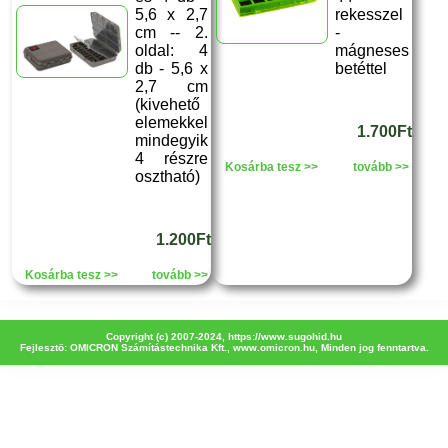
5,6 x 2,7
rekesszel
cm -- 2.
-
oldal: 4
mágneses
db - 5,6 x
betéttel
2,7 cm
(kivehető
elemekkel
1.700Ft
mindegyik
4 részre
Kosárba tesz >>
tovább >>
osztható)
1.200Ft
Kosárba tesz >>
tovább >>
Copyright (c) 2007-2024,
https://www.sugohid.hu
Fejlesztö: OMICRON Számítástechnika Kft.,
www.omicron.hu
, Minden jog fenntartva.