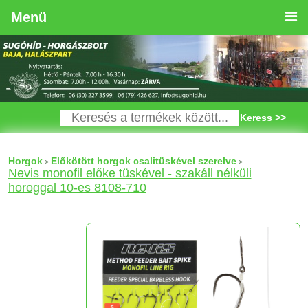
Menü
Keress >>
Horgok
Előkötött horgok csalitüskével szerelve
>
>
Nevis monofil előke tüskével - szakáll nélküli
horoggal 10-es 8108-710