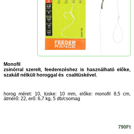
Monofil
zsinórral szerelt, feederezéshez is használható előke,
s
zakáll nélküli horoggal és csalitüskével.
horog méret: 10, tüske: 10 mm, előke: monofil 8,5 cm,
átmérő: 22, erő: 6,7 kg, 5 db/csomag
790Ft