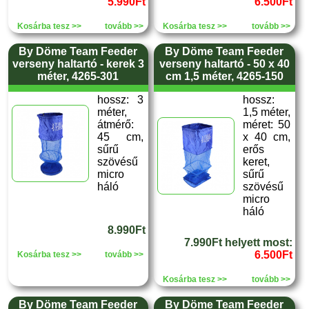
5.990Ft
6.500Ft
Kosárba tesz >>
tovább >>
Kosárba tesz >>
tovább >>
By Döme Team Feeder
By Döme Team Feeder
verseny haltartó - kerek 3
verseny haltartó - 50 x 40
méter, 4265-301
cm 1,5 méter, 4265-150
hossz: 3
hossz:
méter,
1,5 méter,
átmérő:
méret: 50
45 cm,
x 40 cm,
sűrű
erős
szövésű
keret,
micro
sűrű
háló
szövésű
micro
háló
8.990Ft
7.990Ft helyett most:
6.500Ft
Kosárba tesz >>
tovább >>
Kosárba tesz >>
tovább >>
By Döme Team Feeder
By Döme Team Feeder