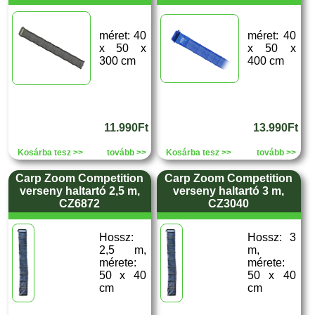
méret: 40
méret: 40
x 50 x
x 50 x
300 cm
400 cm
11.990Ft
13.990Ft
Kosárba tesz >>
tovább >>
Kosárba tesz >>
tovább >>
Carp Zoom Competition
Carp Zoom Competition
verseny haltartó 2,5 m,
verseny haltartó 3 m,
CZ6872
CZ3040
Hossz:
Hossz: 3
2,5 m,
m,
mérete:
mérete:
50 x 40
50 x 40
cm
cm