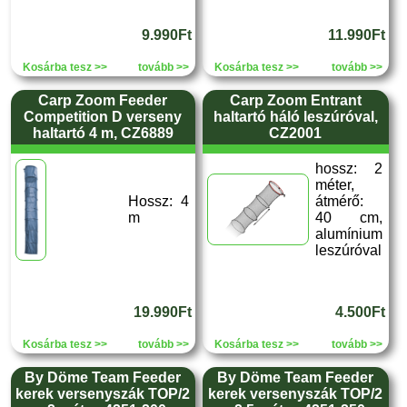
9.990Ft
11.990Ft
Kosárba tesz >>
tovább >>
Kosárba tesz >>
tovább >>
Carp Zoom Feeder
Carp Zoom Entrant
Competition D verseny
haltartó háló leszúróval,
haltartó 4 m, CZ6889
CZ2001
hossz: 2
méter,
Hossz: 4
átmérő:
m
40 cm,
alumínium
leszúróval
19.990Ft
4.500Ft
Kosárba tesz >>
tovább >>
Kosárba tesz >>
tovább >>
By Döme Team Feeder
By Döme Team Feeder
kerek versenyszák TOP/2
kerek versenyszák TOP/2