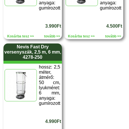
anyaga:
anyaga:
gumírozott
gumírozott
3.990Ft
4.500Ft
Kosárba tesz >>
tovább >>
Kosárba tesz >>
tovább >>
Nevis Fast Dry
versenyszák, 2,5 m, 6 mm,
4278-250
hossz: 2,5
méter,
átmérő:
50 cm,
lyukméret:
6 mm,
anyaga:
gumírozott
4.990Ft