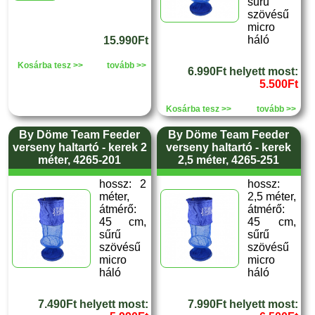
sűrű
szövésű
micro
háló
15.990Ft
Kosárba tesz >>
tovább >>
6.990Ft helyett most:
5.500Ft
Kosárba tesz >>
tovább >>
By Döme Team Feeder
By Döme Team Feeder
verseny haltartó - kerek 2
verseny haltartó - kerek
méter, 4265-201
2,5 méter, 4265-251
hossz: 2
hossz:
méter,
2,5 méter,
átmérő:
átmérő:
45 cm,
45 cm,
sűrű
sűrű
szövésű
szövésű
micro
micro
háló
háló
7.490Ft helyett most:
7.990Ft helyett most: