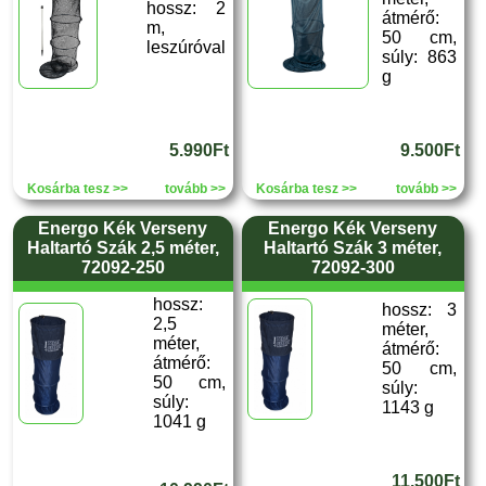
hossz: 2
átmérő:
m,
50 cm,
leszúróval
súly: 863
g
5.990Ft
9.500Ft
Kosárba tesz >>
tovább >>
Kosárba tesz >>
tovább >>
Energo Kék Verseny
Energo Kék Verseny
Haltartó Szák 2,5 méter,
Haltartó Szák 3 méter,
72092-250
72092-300
hossz:
hossz: 3
2,5
méter,
méter,
átmérő:
átmérő:
50 cm,
50 cm,
súly:
súly:
1143 g
1041 g
11.500Ft