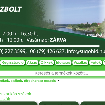
Regisztráció
Akció
Cikkek
Időjárás
Vízállás
Fotók
>
zákok, szákok, törpeharcsa csapda
s karikás szákok,
 szák