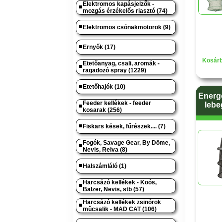
Elektromos kapásjelzők -
mozgás érzékelős riasztó (74)
Elektromos csónakmotorok (9)
Ernyők (17)
Kosárb
Etetőanyag, csali, aromák -
ragadozó spray (1229)
Etetőhajók (10)
Energo
Feeder kellékek - feeder
lebe
kosarak (256)
Fiskars kések, fűrészek.... (7)
Fogók, Savage Gear, By Döme,
Nevis, Reiva (8)
Halszámláló (1)
Harcsázó kellékek - Koós,
Balzer, Nevis, stb (57)
Harcsázó kellékek zsinórok
műcsalik - MAD CAT (106)