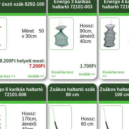
Energo 3 karikás
Energo 4 k
r úszó szák 8292-100
haltartó 72101-003
haltartó 721
Hossz:
Méret: 50
90cm,
x 30cm
átmérő:
40cm
8.200Ft helyett most:
7.200Ft
1.700Ft
Kosárba tesz
Kosárba tesz
tovább >>
a tesz >>
tovább >>
>>
>>
o 6 karikás haltartó
Zsákos haltartó szák
Zsákos halta
72101-006
80 cm
100 c
Hossz:
170cm,
Hossz:
átmérő:
80 cm