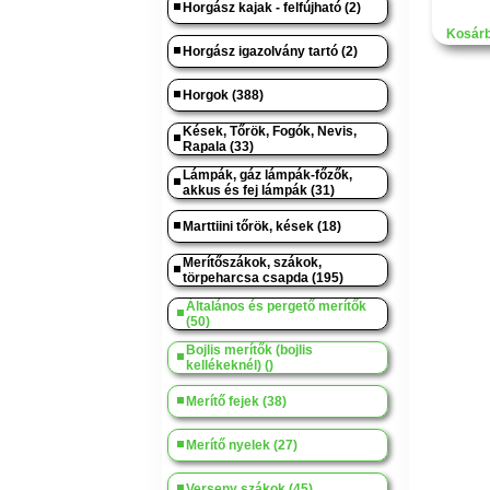
Horgász kajak - felfújható (2)
Kosárb
Horgász igazolvány tartó (2)
Horgok (388)
Kések, Tőrök, Fogók, Nevis,
Rapala (33)
Lámpák, gáz lámpák-főzők,
akkus és fej lámpák (31)
Marttiini tőrök, kések (18)
Merítőszákok, szákok,
törpeharcsa csapda (195)
Általános és pergető merítők
(50)
Bojlis merítők (bojlis
kellékeknél) ()
Merítő fejek (38)
Merítő nyelek (27)
Verseny szákok (45)