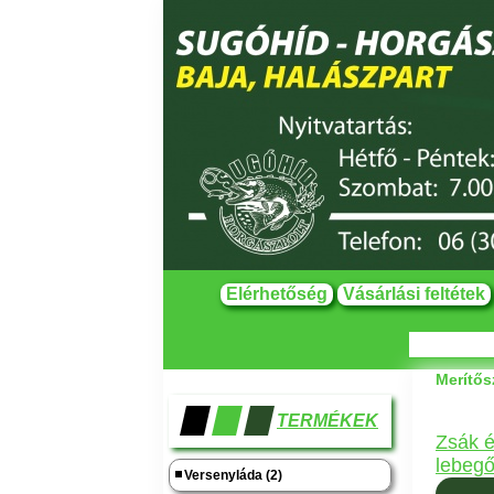
Elérhetőség
Vásárlási feltétek
Merítős
TERMÉKEK
Zsák é
lebegő
Versenyláda (2)