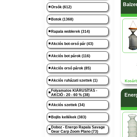
Balze
Orsók (612)
Botok (1368)
Rapala woblerek (314)
Akciós bot-orsó pár (43)
Akciós bot párok (116)
Akciós orsó párok (85)
Akciós ruházati szettek (1)
Kosárb
Folyamatos KIÁRUSÍTÁS -
Energ
AKCIÓ - 20 - 60 % (38)
Akciós szettek (34)
Bojlis kellékek (383)
Doboz - Energo Rapala Savage
Gear Carp Zoom Plano (73)