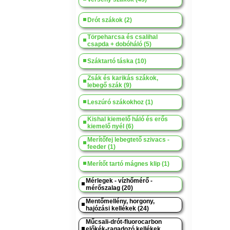
Drót szákok (2)
Törpeharcsa és csalihal
csapda + dobóháló (5)
Száktartó táska (10)
Zsák és karikás szákok,
lebegő szák (9)
Leszúró szákokhoz (1)
Kishal kiemelő háló és erős
kiemelő nyél (6)
Merítőfej lebegtető szivacs -
feeder (1)
Merítőt tartó mágnes klip (1)
Mérlegek - vízhőmérő -
mérőszalag (20)
Mentőmellény, horgony,
hajózási kellékek (24)
Műcsali-drót-fluorocarbon
előkék-ragadozó kellékek