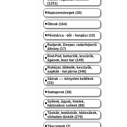
(1251)
Napszemüvegek (30)
Ólmok (164)
Pénztárca - bőr - horgász (10)
Radarok, Deeper, radarfejtartó
állvány (17)
Rod-Pod, bottartók, leszúrók,
ágasok, buzz bar (149)
Ruházat, lábbelik, kesztyűk,
sapkák - hal párna (346)
Sátrak ---- kényelmi kellékek
(32)
Swingerek (38)
Székek, ágyak, fotelek,
hátizsákos székek (88)
Táskák, bottáskák, hátizsákok,
vízhatlan táskák (276)
Távcsövek (2)