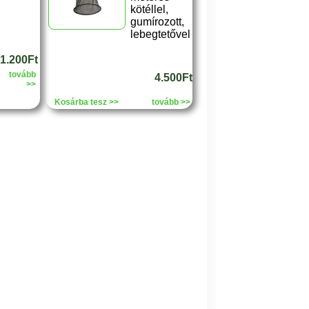
kötéllel,
gumírozott,
lebegtetővel
1.200Ft
tovább
4.500Ft
>>
Kosárba tesz >>
tovább >>