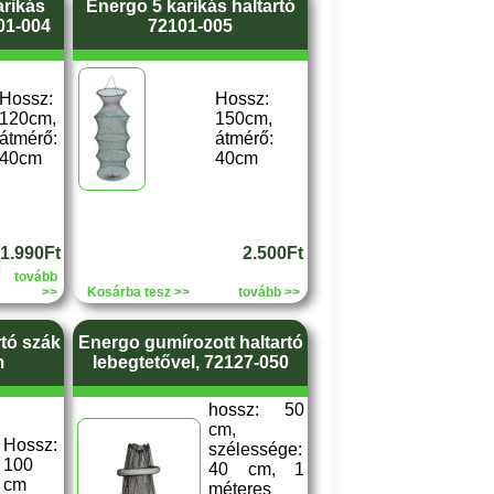
arikás
Energo 5 karikás haltartó
01-004
72101-005
Hossz:
Hossz:
120cm,
150cm,
átmérő:
átmérő:
40cm
40cm
1.990Ft
2.500Ft
tovább
>>
Kosárba tesz >>
tovább >>
rtó szák
Energo gumírozott haltartó
m
lebegtetővel, 72127-050
hossz: 50
cm,
Hossz:
szélessége:
100
40 cm, 1
cm
méteres