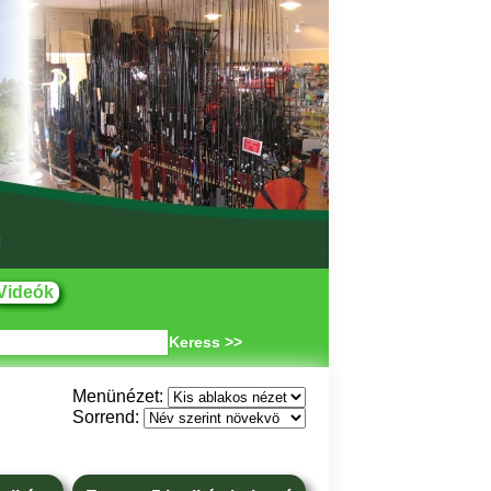
Videók
Keress >>
Menünézet:
Sorrend: