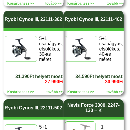
Kosárba tesz >>
tovább >>
Kosárba tesz >>
tovább >>
Ryobi Cynos III, 22111-302
Ryobi Cynos III, 22111-402
5+1
5+1
csapágyas,
csapágyas,
elsőfékes,
elsőfékes,
30-as
40-es
méret
méret
31.390Ft helyett most:
34.590Ft helyett most:
27.990Ft
30.990Ft
Kosárba tesz >>
tovább >>
Kosárba tesz >>
tovább >>
Nevis Force 3000, 2247-
Ryobi Cynos III, 22111-502
130 -- K
5+1
1