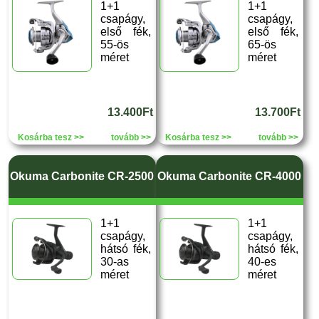
1+1
1+1
csapágy,
csapágy,
első fék,
első fék,
55-ös
65-ös
méret
méret
13.400Ft
13.700Ft
Kosárba tesz >>
tovább >>
Kosárba tesz >>
tovább >>
Okuma Carbonite CR-2500
Okuma Carbonite CR-4000
1+1
1+1
csapágy,
csapágy,
hátsó fék,
hátsó fék,
30-as
40-es
méret
méret