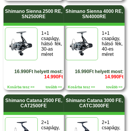
Shimano Sienna 2500 RE,
Shimano Sienna 4000 RE,
SN2500RE
SN4000RE
1+1
1+1
csapágy,
csapágy,
hátsó fék,
hátsó fék,
30-as
40-es
méret
méret
16.990Ft helyett most:
16.990Ft helyett most:
14.990Ft
14.990Ft
Kosárba tesz >>
tovább >>
Kosárba tesz >>
tovább >>
Shimano Catana 2500 FE,
Shimano Catana 3000 FE,
CAT2500FE
CATC3000FE
2+1
2+1
csapágy,
csapágy,