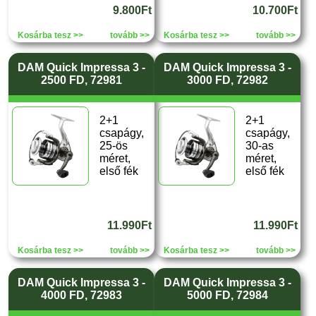
9.800Ft
10.700Ft
Kosárba tesz >>
tovább >>
Kosárba tesz >>
tovább >>
DAM Quick Impressa 3 -
DAM Quick Impressa 3 -
2500 FD, 72981
3000 FD, 72982
2+1
2+1
csapágy,
csapágy,
25-ös
30-as
méret,
méret,
első fék
első fék
11.990Ft
11.990Ft
Kosárba tesz >>
tovább >>
Kosárba tesz >>
tovább >>
DAM Quick Impressa 3 -
DAM Quick Impressa 3 -
4000 FD, 72983
5000 FD, 72984