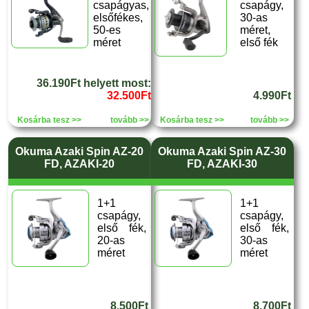
csapágyas,
csapágy,
elsőfékes,
30-as
50-es
méret,
méret
első fék
36.190Ft helyett most:
32.500Ft
4.990Ft
Kosárba tesz >>
tovább >>
Kosárba tesz >>
tovább >>
Okuma Azaki Spin AZ-20
Okuma Azaki Spin AZ-30
FD, AZAKI-20
FD, AZAKI-30
1+1
1+1
csapágy,
csapágy,
első fék,
első fék,
20-as
30-as
méret
méret
8.500Ft
8.700Ft