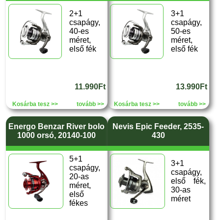
2+1
3+1
csapágy,
csapágy,
40-es
50-es
méret,
méret,
első fék
első fék
11.990Ft
13.990Ft
Kosárba tesz >>
tovább >>
Kosárba tesz >>
tovább >>
Energo Benzar River bolo
Nevis Epic Feeder, 2535-
1000 orsó, 20140-100
430
5+1
3+1
csapágy,
csapágy,
20-as
első fék,
méret,
30-as
első
méret
fékes