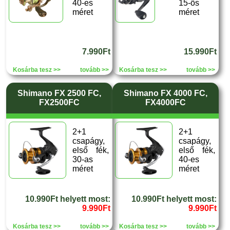
40-es
15-ös
méret
méret
7.990Ft
15.990Ft
Kosárba tesz >>
tovább >>
Kosárba tesz >>
tovább >>
Shimano FX 2500 FC,
Shimano FX 4000 FC,
FX2500FC
FX4000FC
2+1
2+1
csapágy,
csapágy,
első fék,
első fék,
30-as
40-es
méret
méret
10.990Ft helyett most:
10.990Ft helyett most:
9.990Ft
9.990Ft
Kosárba tesz >>
tovább >>
Kosárba tesz >>
tovább >>