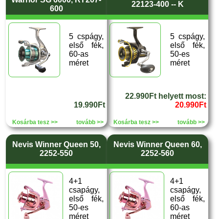
22123-400 -- K
600
5 cspágy,
5 cspágy,
első fék,
első fék,
60-as
50-es
méret
méret
22.990Ft helyett most:
19.990Ft
20.990Ft
Kosárba tesz >>
tovább >>
Kosárba tesz >>
tovább >>
Nevis Winner Queen 50,
Nevis Winner Queen 60,
2252-550
2252-560
4+1
4+1
csapágy,
csapágy,
első fék,
első fék,
50-es
60-as
méret
méret