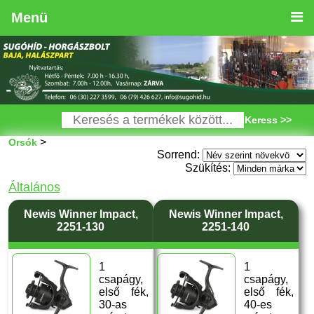
Menü
Keress >>
>
Orsók
Sorrend:
Szükítés:
Általános
Newis Winner Impact,
Newis Winner Impact,
2251-130
2251-140
1
1
csapágy,
csapágy,
első fék,
első fék,
30-as
40-es