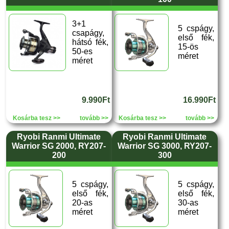
3+1
5 cspágy,
csapágy,
első fék,
hátsó fék,
15-ös
50-es
méret
méret
9.990Ft
16.990Ft
Kosárba tesz >>
tovább >>
Kosárba tesz >>
tovább >>
Ryobi Ranmi Ultimate
Ryobi Ranmi Ultimate
Warrior SG 2000, RY207-
Warrior SG 3000, RY207-
200
300
5 cspágy,
5 cspágy,
első fék,
első fék,
20-as
30-as
méret
méret