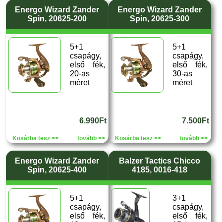
Energo Wizard Zander
Energo Wizard Zander
Spin, 20625-200
Spin, 20625-300
5+1
5+1
csapágy,
csapágy,
első fék,
első fék,
20-as
30-as
méret
méret
6.990Ft
7.500Ft
Kosárba tesz >>
tovább >>
Kosárba tesz >>
tovább >>
Energo Wizard Zander
Balzer Tactics Chicco
Spin, 20625-400
4185, 0016-418
5+1
3+1
csapágy,
csapágy,
első fék,
első fék,