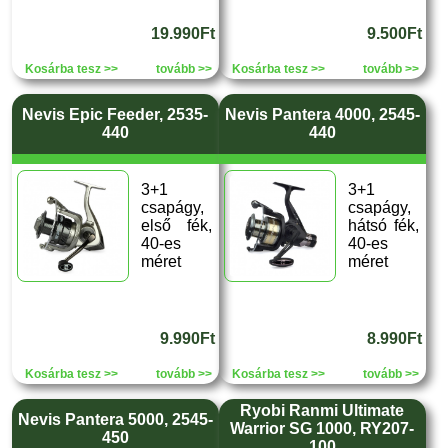
19.990Ft
9.500Ft
Kosárba tesz >>
tovább >>
Kosárba tesz >>
tovább >>
Nevis Epic Feeder, 2535-
Nevis Pantera 4000, 2545-
440
440
3+1
3+1
csapágy,
csapágy,
első fék,
hátsó fék,
40-es
40-es
méret
méret
9.990Ft
8.990Ft
Kosárba tesz >>
tovább >>
Kosárba tesz >>
tovább >>
Ryobi Ranmi Ultimate
Nevis Pantera 5000, 2545-
Warrior SG 1000, RY207-
450
100