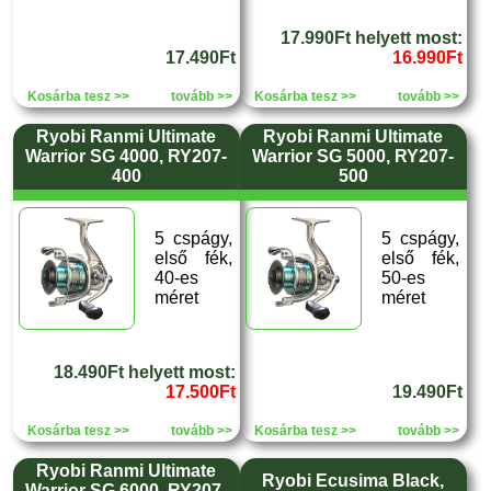
17.990Ft helyett most:
17.490Ft
16.990Ft
Kosárba tesz >>
tovább >>
Kosárba tesz >>
tovább >>
Ryobi Ranmi Ultimate
Ryobi Ranmi Ultimate
Warrior SG 4000, RY207-
Warrior SG 5000, RY207-
400
500
5 cspágy,
5 cspágy,
első fék,
első fék,
40-es
50-es
méret
méret
18.490Ft helyett most:
17.500Ft
19.490Ft
Kosárba tesz >>
tovább >>
Kosárba tesz >>
tovább >>
Ryobi Ranmi Ultimate
Ryobi Ecusima Black,
Warrior SG 6000, RY207-