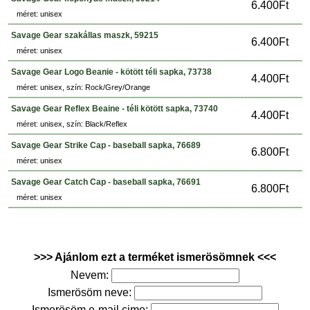
6.400Ft
méret: unisex
Savage Gear szakállas maszk, 59215
6.400Ft
méret: unisex
Savage Gear Logo Beanie - kötött téli sapka, 73738
4.400Ft
méret: unisex, szín: Rock/Grey/Orange
Savage Gear Reflex Beaine - téli kötött sapka, 73740
4.400Ft
méret: unisex, szín: Black/Reflex
Savage Gear Strike Cap - baseball sapka, 76689
6.800Ft
méret: unisex
Savage Gear Catch Cap - baseball sapka, 76691
6.800Ft
méret: unisex
>>> Ajánlom ezt a terméket ismerösömnek <<<
Nevem:
Ismerösöm neve:
Ismerösöm e-mail cime: