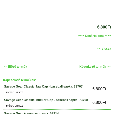
6.800Ft
>> > Kosárba tesz < <<
<< vissza
<< Elözö termék
Következö termék >>
Kapcsolodó termékek:
Savage Gear Classic Jaw Cap - baseball sapka, 73707
6.800Ft
méret: unisex
Savage Gear Classic Trucker Cap - baseball sapka, 73708
6.800Ft
méret: unisex
Savage Gear koponyás maszk, 59214