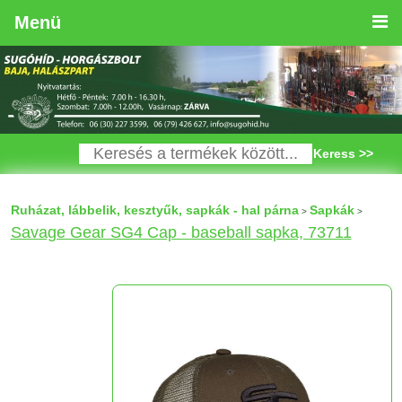
Menü
Keress >>
Ruházat, lábbelik, kesztyűk, sapkák - hal párna
Sapkák
>
>
Savage Gear SG4 Cap - baseball sapka, 73711