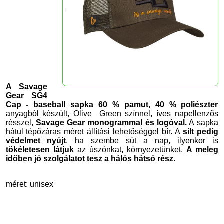
A Savage
Gear SG4
Cap - baseball sapka 60 % pamut, 40 % poliészter
anyagból készült, Olive Green színnel, íves napellenzős
résszel,
Savage Gear monogrammal és logóval.
A sapka
hátul tépőzáras méret állítási lehetőséggel bír. A
silt pedig
védelmet nyújt
, ha szembe süt a nap, ilyenkor is
tökéletesen látjuk
az úszónkat, környezetünket.
A meleg
időben jó szolgálatot tesz a hálós hátsó rész.
méret: unisex