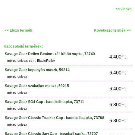
<< vissza
<< Elözö termék
Következö termék >>
Kapcsolodó termékek:
Savage Gear Reflex Beaine - téli kötött sapka, 73740
4.400Ft
méret: unisex, szín: Black/Reflex
Savage Gear koponyás maszk, 59214
6.400Ft
méret: unisex
Savage Gear szakállas maszk, 59215
6.400Ft
méret: unisex
Savage Gear SG4 Cap - baseball sapka, 73711
6.800Ft
méret: unisex
Savage Gear Classic Trucker Cap - baseball sapka, 73708
6.800Ft
méret: unisex
Savage Gear Classic Jaw Cap - baseball sapka, 73707