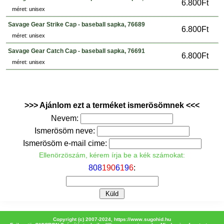
6.800Ft
méret: unisex
Savage Gear Strike Cap - baseball sapka, 76689
6.800Ft
méret: unisex
Savage Gear Catch Cap - baseball sapka, 76691
6.800Ft
méret: unisex
>>> Ajánlom ezt a terméket ismerösömnek <<<
Nevem:
Ismerösöm neve:
Ismerösöm e-mail cime:
Ellenörzöszám, kérem írja be a kék számokat:
8
0
8
1
9
0
6
1
9
6
:
Copyright (c) 2007-2024,
https://www.sugohid.hu