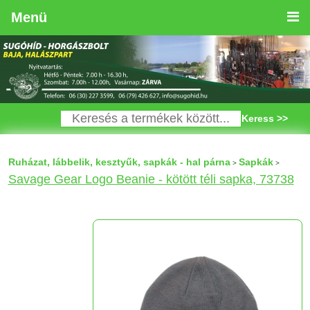
Menü
Keress >>
Ruházat, lábbelik, kesztyűk, sapkák - hal párna
Sapkák
>
>
Savage Gear Logo Beanie - kötött téli sapka, 73738