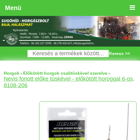
Menü
Keress >>
Horgok
Előkötött horgok csalitüskével szerelve
>
>
Nevis fonott előke tüskével - előkötött horoggal 6-os,
8108-206