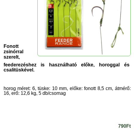
Fonott
zsinórral
szerelt,
feederezéshez is használható előke,
horoggal és
csalitüskével.
horog méret: 6, tüske: 10 mm, előke: fonott 8,5 cm, átmérő:
16, erő: 12,6 kg, 5 db/csomag
790Ft