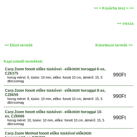
>> > Kosárba tesz < <<
<< vissza
<< Elözö termék
Következö termék >>
Kapcsolodó termékek:
Carp Zoom fonott előke tüskével - előkötött horoggal 6-os,
CZ6375
990Ft
horog méret: 6, tüske: 10 mm, előke: fonott 10 cm, átmérő: 15, 5
db/csomag
Carp Zoom fonott előke tüskével - előkötött horoggal 8-as,
CZ6659
990Ft
horog méret: 8, tüske: 10 mm, előke: fonott 10 cm, átmérő: 15, 5
db/csomag
Carp Zoom fonott előke tüskével - előkötött horoggal 10-
es, CZ6666
990Ft
horog méret: 10, tüske: 10 mm, előke: fonott 10 cm, átmérő: 15, 5
db/csomag
Carp Zoom Method fonott előke tüskével előkötött