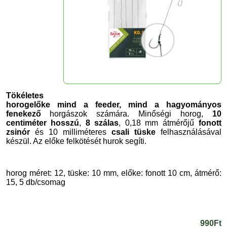
Tökéletes
horogelőke mind a feeder, mind a hagyományos
fenekező
horgászok számára. Minőségi horog,
10
centiméter hosszú
,
8 szálas
, 0,18 mm átmérőjű
fonott
zsinór
és 10 milliméteres
csali tüske
felhasználásával
készül. Az előke felkötését hurok segíti.
horog méret: 12, tüske: 10 mm, előke: fonott 10 cm, átmérő:
15, 5 db/csomag
990Ft