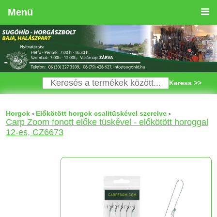
Menü
Keress >>
Horgok
Előkötött horgok csalitüskével szerelve
>
>
Carp Zoom fonott előke tüskével - előkötött horoggal
12-es, CZ6673