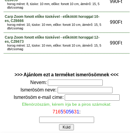
CZ6659
990Ft
horog méret: 8, tüske: 10 mm, előke: fonott 10 cm, átmérő: 15, 5
db/csomag
Carp Zoom fonott előke tüskével - előkötött horoggal 10-
es, CZ6666
990Ft
horog méret: 10, tüske: 10 mm, előke: fonott 10 cm, átmérő: 15, 5
db/csomag
Carp Zoom fonott előke tüskével - előkötött horoggal 12-
es, CZ6673
990Ft
horog méret: 12, tüske: 10 mm, előke: fonott 10 cm, átmérő: 15, 5
db/csomag
>>> Ajánlom ezt a terméket ismerösömnek <<<
Nevem:
Ismerösöm neve:
Ismerösöm e-mail cime:
Ellenörzöszám, kérem írja be a piros számokat:
7
1
6
5
5
0
5
6
3
1
: