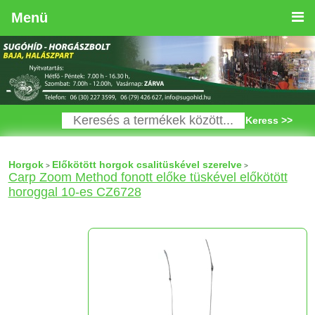
Menü
Keress >>
Horgok
Előkötött horgok csalitüskével szerelve
>
>
Carp Zoom Method fonott előke tüskével előkötött
horoggal 10-es CZ6728