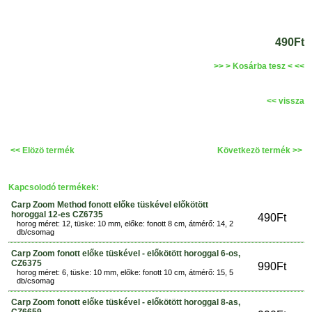
490Ft
>> > Kosárba tesz < <<
<< vissza
<< Elözö termék
Következö termék >>
Kapcsolodó termékek:
Carp Zoom Method fonott előke tüskével előkötött
horoggal 12-es CZ6735
490Ft
horog méret: 12, tüske: 10 mm, előke: fonott 8 cm, átmérő: 14, 2
db/csomag
Carp Zoom fonott előke tüskével - előkötött horoggal 6-os,
CZ6375
990Ft
horog méret: 6, tüske: 10 mm, előke: fonott 10 cm, átmérő: 15, 5
db/csomag
Carp Zoom fonott előke tüskével - előkötött horoggal 8-as,