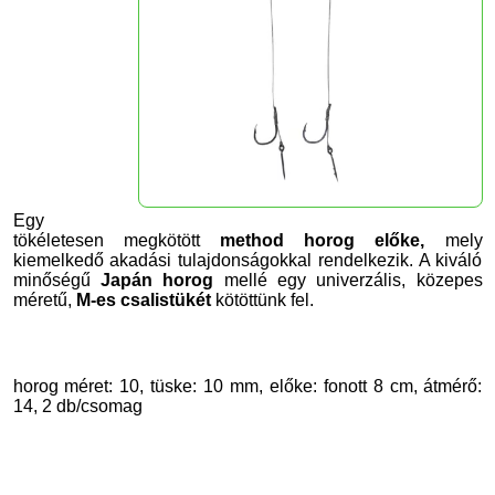
Egy
tökéletesen megkötött
method horog előke,
mely
kiemelkedő akadási tulajdonságokkal rendelkezik. A kiváló
minőségű
Japán horog
mellé egy univerzális, közepes
méretű,
M-es csalistükét
kötöttünk fel.
horog méret: 10, tüske: 10 mm, előke: fonott 8 cm, átmérő:
14, 2 db/csomag