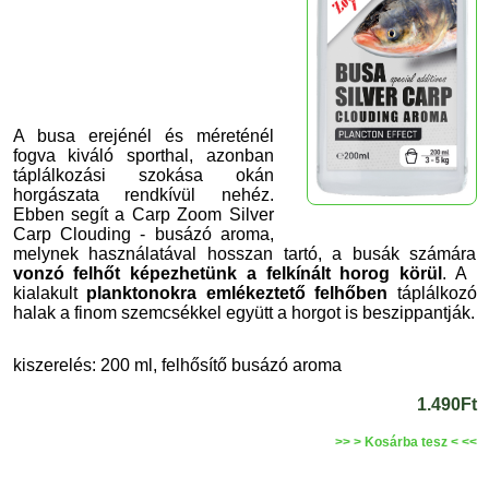
A busa erejénél és méreténél
fogva kiváló sporthal, azonban
táplálkozási szokása okán
horgászata rendkívül nehéz.
Ebben segít a Carp Zoom Silver
Carp Clouding - busázó aroma,
melynek használatával hosszan tartó, a busák számára
vonzó felhőt képezhetünk a felkínált horog körül
. A
kialakult
planktonokra emlékeztető felhőben
táplálkozó
halak a finom szemcsékkel együtt a horgot is beszippantják.
kiszerelés: 200 ml, felhősítő busázó aroma
1.490Ft
>> > Kosárba tesz < <<