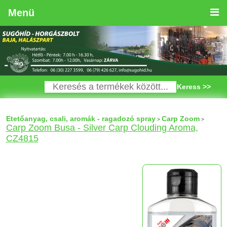
Menü
Keress >>
Etetőanyag, csali, aromák - ragadozó spray
Carp Zoom
>
>
Carp Zoom Busa - Silver Carp Clouding Aroma,
CZ4815