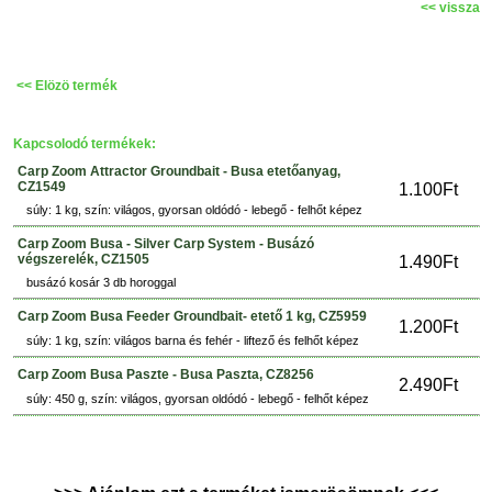
<< vissza
<< Elözö termék
Kapcsolodó termékek:
Carp Zoom Attractor Groundbait - Busa etetőanyag,
CZ1549
1.100Ft
súly: 1 kg, szín: világos, gyorsan oldódó - lebegő - felhőt képez
Carp Zoom Busa - Silver Carp System - Busázó
végszerelék, CZ1505
1.490Ft
busázó kosár 3 db horoggal
Carp Zoom Busa Feeder Groundbait- etető 1 kg, CZ5959
1.200Ft
súly: 1 kg, szín: világos barna és fehér - liftező és felhőt képez
Carp Zoom Busa Paszte - Busa Paszta, CZ8256
2.490Ft
súly: 450 g, szín: világos, gyorsan oldódó - lebegő - felhőt képez