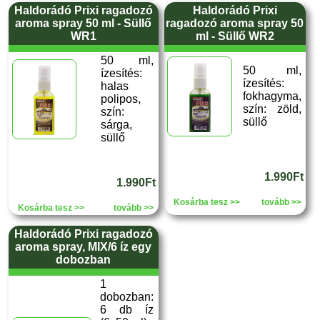
Haldorádó Prixi ragadozó
Haldorádó Prixi
aroma spray 50 ml - Süllő
ragadozó aroma spray 50
WR1
ml - Süllő WR2
50 ml,
50 ml,
ízesítés:
ízesítés:
halas
fokhagyma,
polipos,
szín: zöld,
szín:
süllő
sárga,
süllő
1.990Ft
1.990Ft
Kosárba tesz >>
tovább >>
Kosárba tesz >>
tovább >>
Haldorádó Prixi ragadozó
aroma spray, MIX/6 íz egy
dobozban
1
dobozban:
6 db íz