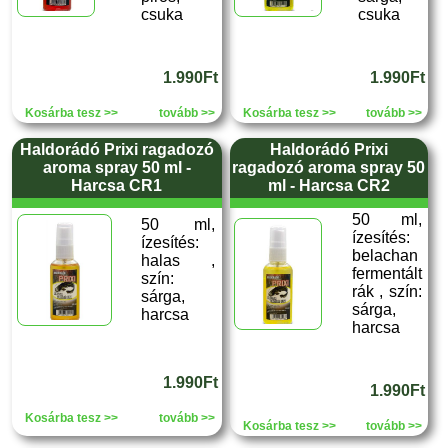
csuka
csuka
1.990Ft
1.990Ft
Kosárba tesz >>
tovább >>
Kosárba tesz >>
tovább >>
Haldorádó Prixi ragadozó
Haldorádó Prixi
aroma spray 50 ml -
ragadozó aroma spray 50
Harcsa CR1
ml - Harcsa CR2
50 ml,
50 ml,
ízesítés:
ízesítés:
belachan
halas ,
fermentált
szín:
rák , szín:
sárga,
sárga,
harcsa
harcsa
1.990Ft
1.990Ft
Kosárba tesz >>
tovább >>
Kosárba tesz >>
tovább >>