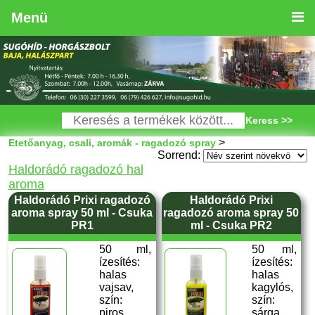
Menü
Keress >>
>
Etetőanyag, csali, aromák - ragadozó spray
Sorrend:
Haldorádó ragadozó hal
aroma
Haldorádó Prixi ragadozó
Haldorádó Prixi
aroma spray 50 ml - Csuka
ragadozó aroma spray 50
PR1
ml - Csuka PR2
50 ml,
50 ml,
ízesítés:
ízesítés:
halas
halas
vajsav,
kagylós,
szín:
szín:
piros,
sárga,