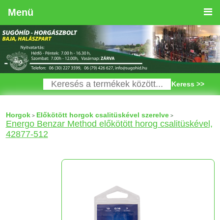
Menü
Keress >>
Horgok
Előkötött horgok csalitüskével szerelve
>
>
Energo Benzar Method előkötött horog csalitüskével,
42877-512