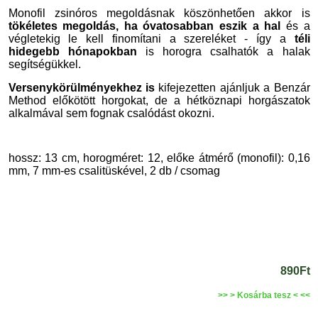
Monofil zsinóros megoldásnak köszönhetően akkor is
tökéletes megoldás, ha óvatosabban eszik a hal
és a
végletekig le kell finomítani a szereléket - így a
téli
hidegebb hónapokban
is horogra csalhatók a halak
segítségükkel.
Versenykörülményekhez is
kifejezetten ajánljuk
a Benzár
Method
előkötött horgokat, de a hétköznapi horgászatok
alkalmával sem fognak csalódást okozni.
hossz: 13 cm, horogméret: 12, előke átmérő (monofil): 0,16
mm, 7 mm-es csalitüskével, 2 db / csomag
890Ft
>> > Kosárba tesz < <<