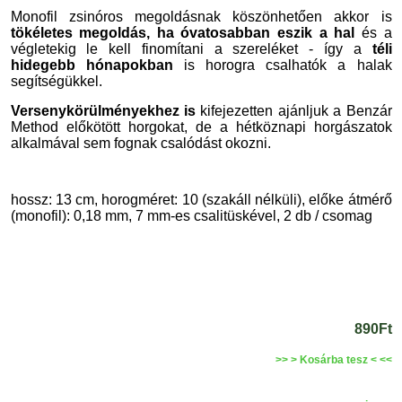
Monofil zsinóros megoldásnak köszönhetően akkor is
tökéletes megoldás, ha óvatosabban eszik a hal
és a
végletekig le kell finomítani a szereléket - így a
téli
hidegebb hónapokban
is horogra csalhatók a halak
segítségükkel.
Versenykörülményekhez is
kifejezetten ajánljuk
a Benzár
Method
előkötött horgokat, de a hétköznapi horgászatok
alkalmával sem fognak csalódást okozni.
hossz: 13 cm, horogméret: 10 (szakáll nélküli), előke átmérő
(monofil): 0,18 mm, 7 mm-es csalitüskével, 2 db / csomag
890Ft
>> > Kosárba tesz < <<