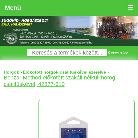
Menü
Keress >>
Horgok
Előkötött horgok csalitüskével szerelve
>
>
Benzar Method előkötött szakáll nélküli horog
csalitüskével, 42877-610