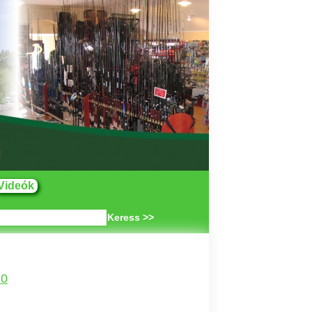
Videók
Keress >>
10