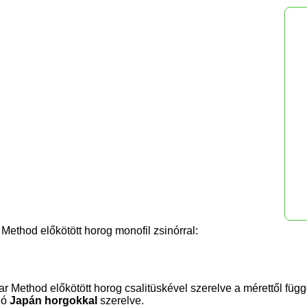
Method előkötött horog monofil zsinórral:
r Method előkötött horog csalitüskével szerelve a mérettől füg
áló
Japán horgokkal
szerelve.