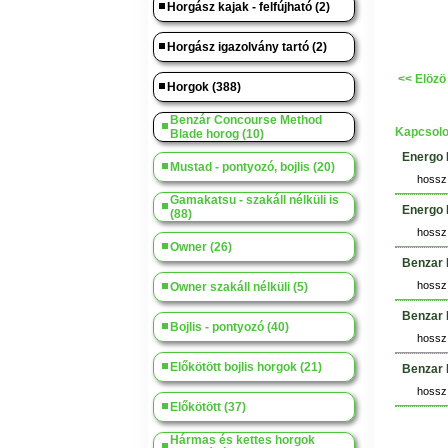
Horgász kajak - felfújható (2)
Horgász igazolvány tartó (2)
<< Elözö
Horgok (388)
Benzár Concourse Method
Kapcsolo
Blade horog (10)
Energo 
Mustad - pontyozó, bojlis (20)
hossz:
Gamakatsu - szakáll nélküli is
Energo 
(88)
hossz:
Owner (26)
Benzar 
hossz:
Owner szakáll nélküli (5)
Benzar 
Bojlis - pontyozó (40)
hossz:
Előkötött bojlis horgok (21)
Benzar 
hossz:
Előkötött (37)
Hármas és kettes horgok