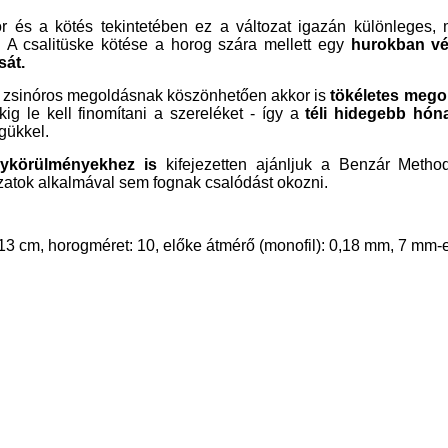
ór és a kötés tekintetében ez a változat igazán különleges,
. A csalitüske kötése a horog szára mellett egy
hurokban vég
át.
l zsinóros megoldásnak köszönhetően akkor is
tökéletes mego
kig le kell finomítani a szereléket - így a
téli hidegebb hó
gükkel.
ykörülményekhez is
kifejezetten ajánljuk
a Benzár Metho
atok alkalmával sem fognak csalódást okozni.
13 cm, horogméret: 10, előke átmérő (monofil): 0,18 mm, 7 mm-e