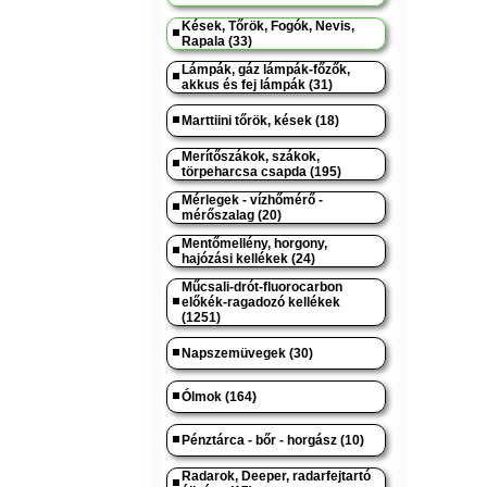
Kések, Tőrök, Fogók, Nevis,
Rapala (33)
Lámpák, gáz lámpák-főzők,
akkus és fej lámpák (31)
Marttiini tőrök, kések (18)
Merítőszákok, szákok,
törpeharcsa csapda (195)
Mérlegek - vízhőmérő -
mérőszalag (20)
Mentőmellény, horgony,
hajózási kellékek (24)
Műcsali-drót-fluorocarbon
előkék-ragadozó kellékek
(1251)
Napszemüvegek (30)
Ólmok (164)
Pénztárca - bőr - horgász (10)
Radarok, Deeper, radarfejtartó