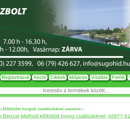
Regisztráció
Akció
Cikkek
Időjárás
Vízállás
Fotók
Előkötött horgok csalitüskével szerelve
>
>
 Benzar Method előkötött horog csalitüskével, 42877-5