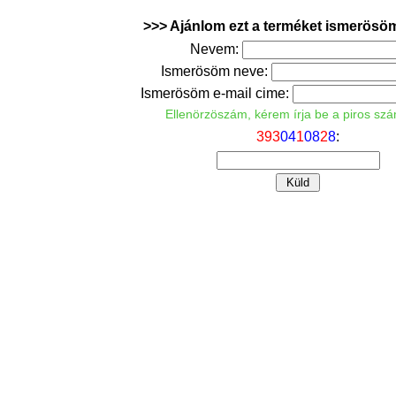
>>> Ajánlom ezt a terméket ismerösö
Nevem:
Ismerösöm neve:
Ismerösöm e-mail cime:
Ellenörzöszám, kérem írja be a piros sz
3
9
3
0
4
1
0
8
2
8
: