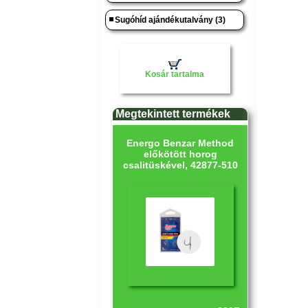
Sugóhíd ajándékutalvány (3)
Kosár tartalma
Megtekintett termékek
Energo Benzar Method
előkötött horog
csalitüskével, 42877-510