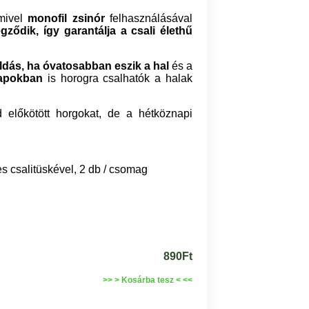
 mivel
monofil zsinór
felhasználásával
ződik, így garantálja a csali élethű
ldás, ha óvatosabban eszik a hal
és a
napokban
is horogra csalhatók a halak
d
előkötött horgokat, de a hétköznapi
s csalitüskével, 2 db / csomag
890Ft
>> > Kosárba tesz < <<