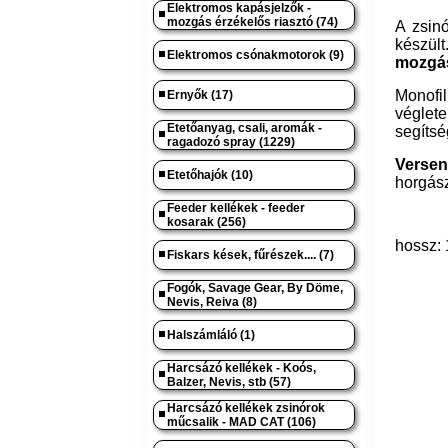
Elektromos kapásjelzők -
mozgás érzékelős riasztó (74)
A zsin
készült
Elektromos csónakmotorok (9)
mozgás
Monofi
Ernyők (17)
véglete
Etetőanyag, csali, aromák -
segítsé
ragadozó spray (1229)
Versen
Etetőhajók (10)
horgász
Feeder kellékek - feeder
kosarak (256)
hossz: 
Fiskars kések, fűrészek.... (7)
Fogók, Savage Gear, By Döme,
Nevis, Reiva (8)
Halszámláló (1)
Harcsázó kellékek - Koós,
Balzer, Nevis, stb (57)
Harcsázó kellékek zsinórok
műcsalik - MAD CAT (106)