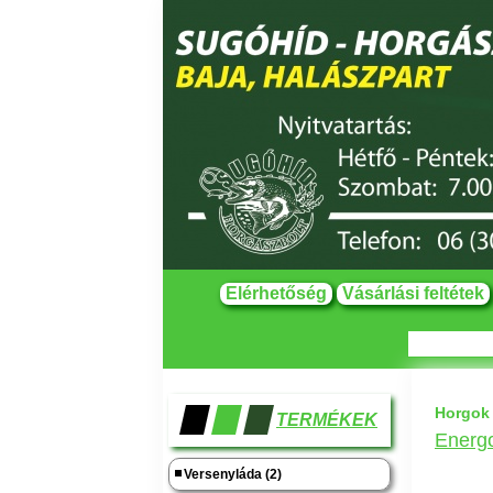
Elérhetőség
Vásárlási feltétek
Horgok
TERMÉKEK
Energo
Versenyláda (2)