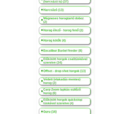
(harcsázó is) (37)
Harcsázó (13)
Mágneses horogtartó doboz
(2)
Horog élező - horog fenő (2)
Horog kötők (4)
Excalibur Barbel feeder (8)
Előkötött horgok csalitüskével
szerelve (34)
Offset - drop shot horgok (13)
Védett (elakadás mentes)
horog (2)
Carp Zoom lapkás süllőző
horog (6)
Előkötött horgok quickstop
tüskével szerelve (4)
Guru (16)