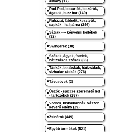
állvány (17)
Rod-Pod, bottartók, leszúrók,
ágasok, buzz bar (149)
Ruházat, lábbelik, kesztyűk,
sapkák - hal párna (346)
Sátrak ---- kényelmi kellékek
(32)
Swingerek (38)
Székek, ágyak, fotelek,
hátizsákos székek (88)
Táskák, bottáskák, hátizsákok,
vízhatlan táskák (276)
Távcsövek (2)
Úszók - spiccre szerelhető led
- tartozékok (287)
Vödrök, kishalkannák, vászon
keverő edény (29)
Zsinórok (449)
Egyéb termékek (521)