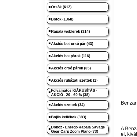
Orsók (612)
Botok (1368)
Rapala woblerek (314)
Akciós bot-orsó pár (43)
Akciós bot párok (116)
Akciós orsó párok (85)
Akciós ruházati szettek (1)
Folyamatos KIÁRUSÍTÁS -
AKCIÓ - 20 - 60 % (38)
Benzar 
Akciós szettek (34)
Bojlis kellékek (383)
Doboz - Energo Rapala Savage
A Benza
Gear Carp Zoom Plano (73)
el, kiv