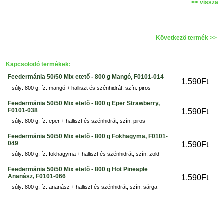
<< vissza
Következö termék >>
Kapcsolodó termékek:
Feedermánia 50/50 Mix etető - 800 g Mangó, F0101-014
1.590Ft
súly: 800 g, íz: mangó + halliszt és szénhidrát, szín: piros
Feedermánia 50/50 Mix etető - 800 g Eper Strawberry,
F0101-038
1.590Ft
súly: 800 g, íz: eper + halliszt és szénhidrát, szín: piros
Feedermánia 50/50 Mix etető - 800 g Fokhagyma, F0101-
049
1.590Ft
súly: 800 g, íz: fokhagyma + halliszt és szénhidrát, szín: zöld
Feedermánia 50/50 Mix etető - 800 g Hot Pineaple
Ananász, F0101-066
1.590Ft
súly: 800 g, íz: ananász + halliszt és szénhidrát, szín: sárga