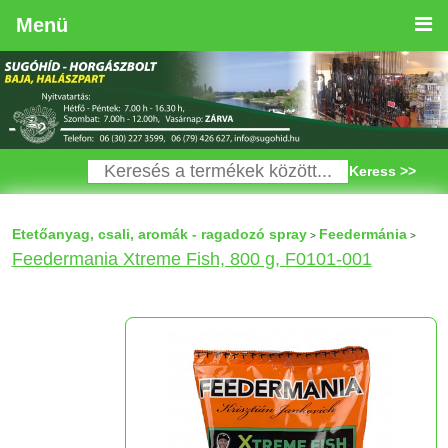
Menü
Keress >>
Etetőanyag, csali, aromák - ragadozó spray
Feedermánia
>
>
Feedermania Xtreme Fish, 800 g, F0101-001