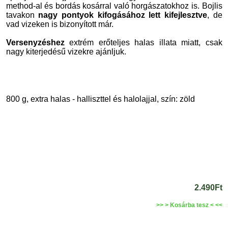
method-al és bordás kosárral való horgászatokhoz is. Bojlis
tavakon
nagy pontyok kifogásához lett kifejlesztve
, de
vad vizeken is bizonyított már.
Versenyzéshez
extrém erőteljes halas illata miatt, csak
nagy kiterjedésű vizekre ajánljuk.
800 g, extra halas - halliszttel és halolajjal, szín: zöld
2.490Ft
>> > Kosárba tesz < <<