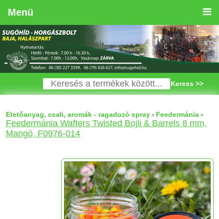
Menü
Keress >>
Etetőanyag, csali, aromák - ragadozó spray
Feedermánia
>
>
Feedermánia Wafters Twisted Bojli & Barrels 8 mm,
Mangó, F0976-014