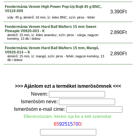
Feedermánia Venom High Power Pop-Up Bojli 45 g BNC,
V0119-009
3.390Ft
súly: 45 g, átmérő: 16 mm, íz: édes BNC, szín: piros - fehér
Feedermánia Venom Hard Ball Wafters 15 mm Sweet
Pineaple V0920-003 - K
2.890Ft
átmérő: 15 mm, íz: édes ananász, szín: piros - sárga, nagyon
kemény, 13 db / doboz
Feedermánia Venom Hard Ball Wafters 15 mm, Mangó,
V0920-014 -- K
2.890Ft
átmérő: 15 mm, íz: mangó, szín: piros - fehér, nagyon kemény, 13
db / doboz
>>> Ajánlom ezt a terméket ismerösömnek <<<
Nevem:
Ismerösöm neve:
Ismerösöm e-mail cime:
Ellenörzöszám, kérem írja be a kék számokat:
6
5
9
2
5
1
5
7
0
0
: