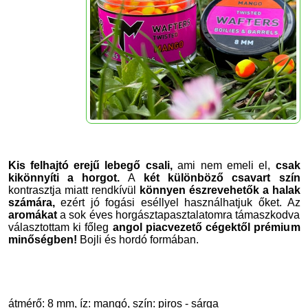
Kis felhajtó erejű lebegő csali,
ami nem emeli el,
csak
kikönnyíti a horgot.
A
két különböző csavart szín
kontrasztja miatt rendkívül
könnyen észrevehetők a halak
számára,
ezért jó fogási eséllyel használhatjuk őket. Az
aromákat
a sok éves horgásztapasztalatomra támaszkodva
választottam ki főleg
angol piacvezető cégektől prémium
minőségben!
Bojli és hordó formában.
átmérő: 8 mm, íz: mangó, szín: piros - sárga