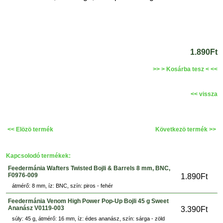
1.890Ft
>> > Kosárba tesz < <<
<< vissza
<< Elözö termék
Következö termék >>
Kapcsolodó termékek:
Feedermánia Wafters Twisted Bojli & Barrels 8 mm, BNC,
F0976-009
1.890Ft
átmérő: 8 mm, íz: BNC, szín: piros - fehér
Feedermánia Venom High Power Pop-Up Bojli 45 g Sweet
Ananász V0119-003
3.390Ft
súly: 45 g, átmérő: 16 mm, íz: édes ananász, szín: sárga - zöld