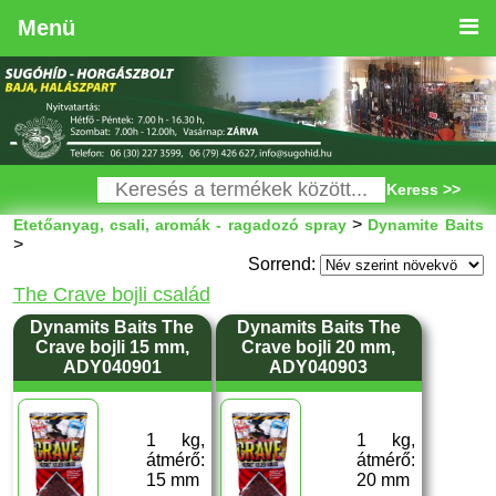
Menü
Keress >>
>
Etetőanyag, csali, aromák - ragadozó spray
Dynamite Baits
>
Sorrend:
The Crave bojli család
Dynamits Baits The
Dynamits Baits The
Crave bojli 15 mm,
Crave bojli 20 mm,
ADY040901
ADY040903
1 kg,
1 kg,
átmérő:
átmérő:
15 mm
20 mm