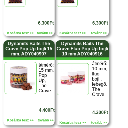
6.300Ft
6.300Ft
Kosárba tesz >>
tovább >>
Kosárba tesz >>
tovább >>
Dynamits Baits The
Dynamits Baits The
Crave Pop Up bojli 15
Crave Fluo Pop Up bojli
mm, ADY040907
10 mm ADY040916
átmérő:
átmérő:
10 mm,
15 mm,
fluo
Pop
bojli,
Up,
lebegő,
The
The
Crave
Crave
4.400Ft
4.300Ft
Kosárba tesz >>
tovább >>
Kosárba tesz >>
tovább >>