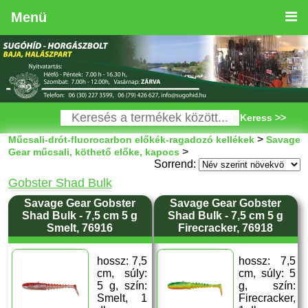
Menü
Keress >>
>
Műcsali-drót-fluorocarbon előkék-ragadozó kellékek
Savage
>
Gear műcsali, köthető előke, kapocs
Sorrend:
Gobster Shad Bulk
Savage Gear Gobster
Savage Gear Gobster
Shad Bulk - 7,5 cm 5 g
Shad Bulk - 7,5 cm 5 g
Smelt, 76916
Firecracker, 76918
hossz: 7,5
hossz: 7,5
cm, súly:
cm, súly: 5
5 g, szín:
g, szín:
Smelt, 1
Firecracker,