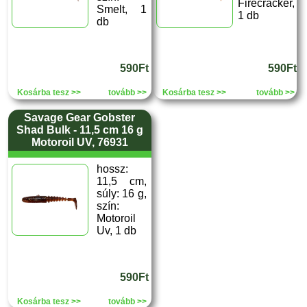
Firecracker,
Smelt, 1
1 db
db
590Ft
590Ft
Kosárba tesz >>
tovább >>
Kosárba tesz >>
tovább >>
Savage Gear Gobster
Shad Bulk - 11,5 cm 16 g
Motoroil UV, 76931
hossz:
11,5 cm,
súly: 16 g,
szín:
Motoroil
Uv, 1 db
590Ft
Kosárba tesz >>
tovább >>