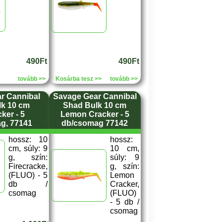
490Ft
490Ft
tovább >>
Kosárba tesz >>
tovább >>
r Cannibal
Savage Gear Cannibal
lk 10 cm
Shad Bulk 10 cm
ker - 5
Lemon Cracker - 5
g, 77141
db/csomag 77142
hossz: 10
hossz:
cm, súly: 9
10 cm,
g, szín:
súly: 9
Firecracke,
g, szín:
(FLUO) - 5
Lemon
db /
Cracker,
csomag
(FLUO)
- 5 db /
csomag