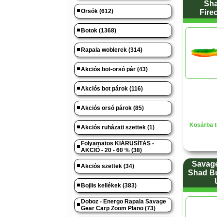
Sha
Orsók (612)
Fire
Botok (1368)
Rapala woblerek (314)
Akciós bot-orsó pár (43)
Akciós bot párok (116)
Akciós orsó párok (85)
Kosárba t
Akciós ruházati szettek (1)
Folyamatos KIÁRUSÍTÁS -
AKCIÓ - 20 - 60 % (38)
Savage
Akciós szettek (34)
Shad Bu
Bojlis kellékek (383)
Doboz - Energo Rapala Savage
Gear Carp Zoom Plano (73)