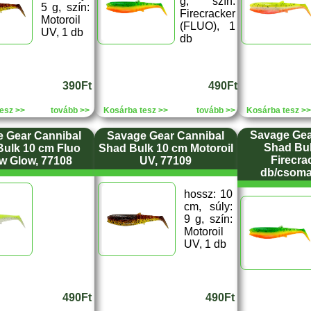
g, szín:
5 g, szín:
Firecracker
Motoroil
(FLUO), 1
UV, 1 db
db
390Ft
490Ft
esz >>
tovább >>
Kosárba tesz >>
tovább >>
Kosárba tesz >>
Savage Gea
 Gear Cannibal
Savage Gear Cannibal
Shad Bu
ulk 10 cm Fluo
Shad Bulk 10 cm Motoroil
Firecrac
ow Glow, 77108
UV, 77109
db/csoma
hossz: 10
cm, súly:
9 g, szín:
Motoroil
UV, 1 db
490Ft
490Ft