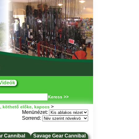
Videók
Keress >>
>
, köthető előke, kapocs
Menünézet:
Sorrend:
r Cannibal
Savage Gear Cannibal