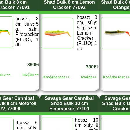
d Bulk 8 cm
Shad Bulk 8 cm Lemon
Shad Bulk 8 
cracker, 77091
Cracker, 77092
Orange
hossz: 8
hossz: 8
cm, súly:
cm, súly: 5
5 g, szín:
g, szín:
Lemon
Firecracker
Cracker
(FLUO), 1
(FLUO), 1
db
db
390Ft
390Ft
esz >>
tovább >>
Kosárba tesz >>
tovább >>
Kosárba tesz >>
 Gear Cannibal
Savage Gear Cannibal
Savage Gea
lk 8 cm Motoroil
Shad Bulk 10 cm
Shad Bulk 
UV, 77099
Firecracker, 77101
Cracker
hossz: 10
hossz: 8
cm, súly: 9
cm, súly: