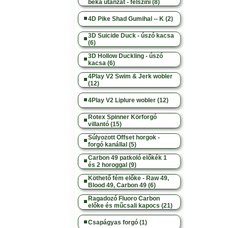
béka utánzat - felszíni (8)
4D Pike Shad Gumihal -- K (2)
3D Suicide Duck - úszó kacsa
(6)
3D Hollow Duckling - úszó
kacsa (6)
4Play V2 Swim & Jerk wobler
(12)
4Play V2 Liplure wobler (12)
Rotex Spinner Körforgó
villantó (15)
Súlyozott Offset horgok -
forgó kanállal (5)
Carbon 49 patkoló előkék 1
és 2 horoggal (9)
Köthető fém előke - Raw 49,
Blood 49, Carbon 49 (6)
Ragadozó Fluoro Carbon
előke és műcsali kapocs (21)
Csapágyas forgó (1)