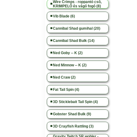
Wire Crimps - roppantó cső,
KRIMPELŐ és vágó fogó (8)
Vib Blade (6)
Cannibal Shad gumihal (20)
Cannibal Shad Bulk (14)
Ned Goby -- K (2)
Ned Minnow -- K (2)
Ned Craw (2)
Fat Tail Spin (4)
3D Sticklebait Tail Spin (4)
Gobster Shad Bulk (9)
3D Crayfish Rattling (3)
Gravity Twitch SR wobler -