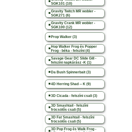
SGK101 (10)
Gravity Twitch MR wobler -
SGK271 (6)
Gravity Crank MR wobler -
SGK100 (12)
Prop Walker (3)
Hop Walker Frog és Popper
Frog - béka - felszíni (4)
Savage Gear DC Slide Gill -
felszíni napkárász -K (1)
Da Bush Spinnerbait (3)
4D Herring Shad -- K (9)
3D Cicada - felszíni csali (3)
3D Smashtail - felszíni
fröcsölős csali (5)
3D Fat Smashtail - felszíni
fröcsölős csali (5)
3D Pop Frog és Walk Frog -