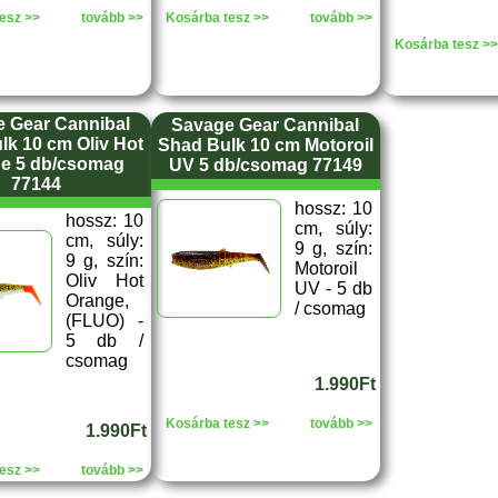
esz >>
tovább >>
Kosárba tesz >>
tovább >>
Kosárba tesz >>
 Gear Cannibal
Savage Gear Cannibal
lk 10 cm Oliv Hot
Shad Bulk 10 cm Motoroil
e 5 db/csomag
UV 5 db/csomag 77149
77144
hossz: 10
hossz: 10
cm, súly:
cm, súly:
9 g, szín:
9 g, szín:
Motoroil
Oliv Hot
UV - 5 db
Orange,
/ csomag
(FLUO) -
5 db /
csomag
1.990Ft
Kosárba tesz >>
tovább >>
1.990Ft
esz >>
tovább >>