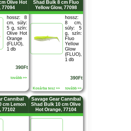
cm Olive Hot
Shad Bulk 8 cm Fluo
, 77094
Yellow Glow, 77098
hossz: 8
hossz:
cm, súly:
8 cm,
5 g, szín:
súly: 5
Olive Hot
g, szín:
Orange
Fluo
(FLUO),
Yellow
1 db
Glow
(FLUO),
1 db
390Ft
390Ft
tovább >>
Kosárba tesz >>
tovább >>
r Cannibal
Savage Gear Cannibal
10 cm Lemon
Shad Bulk 10 cm Olive
, 77102
Hot Orange, 77104