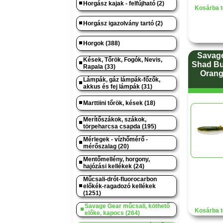
Horgász kajak - felfújható (2)
Kosárba t
Horgász igazolvány tartó (2)
Horgok (388)
Savage
Kések, Tőrök, Fogók, Nevis,
Shad Bu
Rapala (33)
Orang
Lámpák, gáz lámpák-főzők,
akkus és fej lámpák (31)
Marttiini tőrök, kések (18)
Merítőszákok, szákok,
törpeharcsa csapda (195)
Mérlegek - vízhőmérő -
mérőszalag (20)
Mentőmellény, horgony,
hajózási kellékek (24)
Műcsali-drót-fluorocarbon
előkék-ragadozó kellékek
(1251)
Savage Gear műcsali, köthető
Kosárba t
előke, kapocs (264)