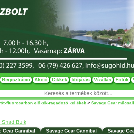
Regisztráció
Akció
Cikkek
Időjárás
Vízállás
Fotók
>
rót-fluorocarbon előkék-ragadozó kellékek
Savage Gear műcsali
 Shad Bulk
 Gear Cannibal
Savage Gear Cannibal
Savage Gea