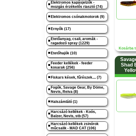
Elektromos kapásjelzők -
mozgás érzékelős riasztó (74)
Elektromos csónakmotorok (9)
Ernyők (17)
Etetőanyag, csali, aromák -
ragadozó spray (1229)
Kosárba t
Etetőhajók (10)
Savage
Feeder kellékek - feeder
Shad B
kosarak (256)
Yell
Fiskars kések, fűrészek.... (7)
Fogók, Savage Gear, By Döme,
Nevis, Reiva (8)
Halszámláló (1)
Harcsázó kellékek - Koós,
Balzer, Nevis, stb (57)
Harcsázó kellékek zsinórok
műcsalik - MAD CAT (106)