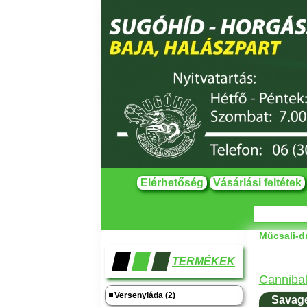
Elérhetőség
Vásárlási feltétek
Műcsali-d
TERMÉKEK
Cannibal
Versenyláda (2)
Savage