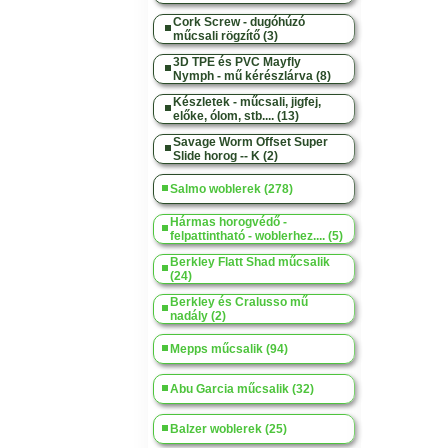
Cork Screw - dugóhúzó
műcsali rögzítő (3)
3D TPE és PVC Mayfly
Nymph - mű kérészlárva (8)
Készletek - műcsali, jigfej,
előke, ólom, stb.... (13)
Savage Worm Offset Super
Slide horog -- K (2)
Salmo woblerek (278)
Hármas horogvédő -
felpattintható - woblerhez.... (5)
Berkley Flatt Shad műcsalik
(24)
Berkley és Cralusso mű
nadály (2)
Mepps műcsalik (94)
Abu Garcia műcsalik (32)
Balzer woblerek (25)