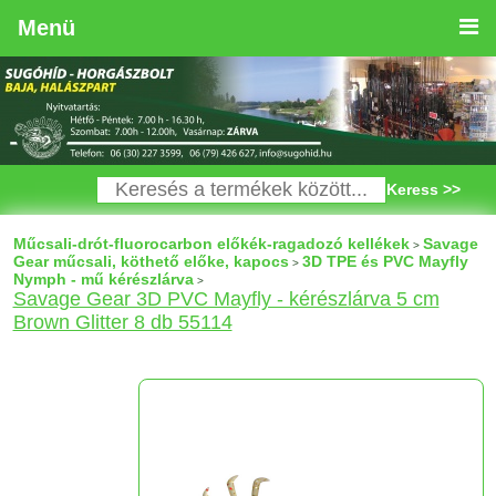
Menü
Keress >>
Műcsali-drót-fluorocarbon előkék-ragadozó kellékek
Savage
>
Gear műcsali, köthető előke, kapocs
3D TPE és PVC Mayfly
>
Nymph - mű kérészlárva
>
Savage Gear 3D PVC Mayfly - kérészlárva 5 cm
Brown Glitter 8 db 55114