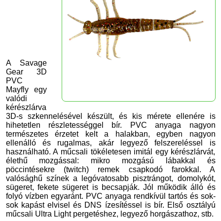
A Savage
Gear 3D
PVC
Mayfly egy
valódi
kérészlárva
3D-s szkennelésével készült, és kis mérete ellenére is
hihetetlen részletességgel bír. PVC
anyaga nagyon
természetes érzetet kelt a halakban, egyben
nagyon
ellenálló és rugalmas, akár legyező felszereléssel is
használható. A műcsali tökéletesen imitál egy kérészlárvát,
élethű mozgással: mikro mozgású lábakkal és
pöccintésekre (twitch) remek csapkodó farokkal. A
valósághű színek a legóvatosabb pisztrángot, domolykót,
sügeret, fekete sügeret is becsapják. Jól működik álló és
folyó vízben egyaránt. PVC anyaga rendkívül tartós és sok-
sok kapást elvisel és DNS ízesítéssel is bír. Első osztályú
műcsali Ultra Light pergetéshez, legyező horgászathoz, stb.