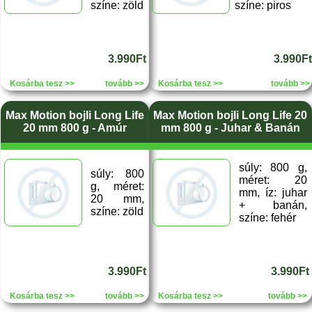
színe: zöld
színe: piros
3.990Ft
3.990Ft
Kosárba tesz >>
tovább >>
Kosárba tesz >>
tovább >>
Max Motion bojli Long Life
Max Motion bojli Long Life 20
20 mm 800 g - Amúr
mm 800 g - Juhar & Banán
súly: 800 g,
súly: 800
méret: 20
g, méret:
mm, íz: juhar
20 mm,
+ banán,
színe: zöld
színe: fehér
3.990Ft
3.990Ft
Kosárba tesz >>
tovább >>
Kosárba tesz >>
tovább >>