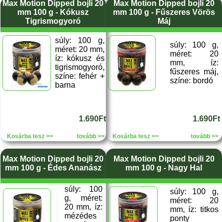
Max Motion Dipped bojli 20
Max Motion Dipped bojli 20
mm 100 g - Kókusz
mm 100 g - Fűszeres Vörös
Tigrismogyoró
Máj
súly: 100 g,
súly: 100 g,
méret: 20 mm,
méret: 20
íz: kókusz és
mm, íz:
tigrismogyoró,
fűszeres máj,
színe: fehér +
színe: bordó
barna
1.690Ft
1.690Ft
Kosárba tesz >>
tovább >>
Kosárba tesz >>
tovább >>
Max Motion Dipped bojli 20
Max Motion Dipped bojli 20
mm 100 g - Édes Ananász
mm 100 g - Nagy Hal
súly: 100
súly: 100 g,
g, méret:
méret: 20
20 mm, íz:
mm, íz: titkos
mézédes
ponty