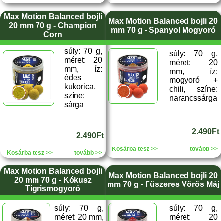
Max Motion Balanced bojli
Max Motion Balanced bojli 20
20 mm 70 g - Champion
mm 70 g - Spanyol Mogyoró
Corn
súly: 70 g,
súly: 70 g,
méret: 20
méret: 20
mm, íz:
mm, íz:
édes
mogyoró +
kukorica,
chili, színe:
színe:
narancssárga
sárga
2.490Ft
2.490Ft
Kosárba tesz >>
tovább >>
Kosárba tesz >>
tovább >>
Max Motion Balanced bojli
Max Motion Balanced bojli 20
20 mm 70 g - Kókusz
mm 70 g - Fűszeres Vörös Máj
Tigrismogyoró
súly: 70 g,
súly: 70 g,
méret: 20 mm,
méret: 20