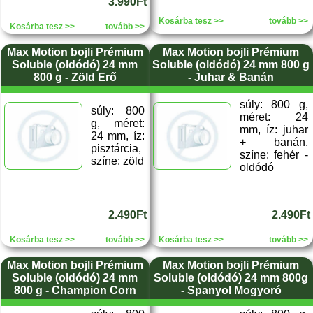
3.990Ft
Kosárba tesz >>
tovább >>
Kosárba tesz >>
tovább >>
Max Motion bojli Prémium
Max Motion bojli Prémium
Soluble (oldódó) 24 mm
Soluble (oldódó) 24 mm 800 g
800 g - Zöld Erő
- Juhar & Banán
súly: 800 g,
súly: 800
méret: 24
g, méret:
mm, íz: juhar
24 mm, íz:
+ banán,
pisztárcia,
színe: fehér -
színe: zöld
oldódó
2.490Ft
2.490Ft
Kosárba tesz >>
tovább >>
Kosárba tesz >>
tovább >>
Max Motion bojli Prémium
Max Motion bojli Prémium
Soluble (oldódó) 24 mm
Soluble (oldódó) 24 mm 800g
800 g - Champion Corn
- Spanyol Mogyoró