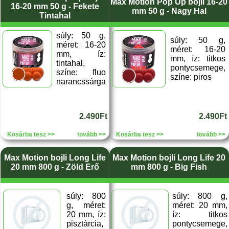
Max Motion Pop Up bojli 16-20
16-20 mm 50 g - Fekete
mm 50 g - Nagy Hal
Tintahal
súly: 50 g,
súly: 50 g,
méret: 16-20
méret: 16-20
mm, íz:
mm, íz: titkos
tintahal,
pontycsemege,
színe: fluo
színe: piros
narancssárga
2.490Ft
2.490Ft
Kosárba tesz >>
tovább >>
Kosárba tesz >>
tovább >>
Max Motion bojli Long Life
Max Motion bojli Long Life 20
20 mm 800 g - Zöld Erő
mm 800 g - Big Fish
súly: 800
súly: 800 g,
g, méret:
méret: 20 mm,
20 mm, íz:
íz: titkos
pisztárcia,
pontycsemege,