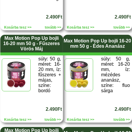
2.490Ft
2.490Ft
Kosárba tesz >>
tovább >>
Kosárba tesz >>
tovább >>
Max Motion Pop Up bojli
Max Motion Pop Up bojli 16-20
16-20 mm 50 g - Fűszeres
mm 50 g - Édes Ananász
Vörös Máj
súly: 50 g,
súly: 50 g,
méret: 16-
méret: 16-20
20 mm, íz:
mm, íz:
fűszeres +
mézédes
májas,
ananász,
színe:
színe: fluo
bordó
sárga
2.490Ft
2.490Ft
Kosárba tesz >>
tovább >>
Kosárba tesz >>
tovább >>
Max Motion Pop Up bojli