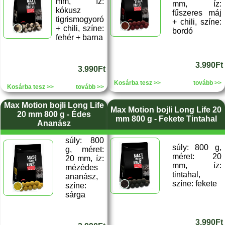
mm, íz:
mm, íz:
kókusz
fűszeres máj
tigrismogyoró
+ chili, színe:
+ chili, színe:
bordó
fehér + barna
3.990Ft
3.990Ft
Kosárba tesz >>
tovább >>
Kosárba tesz >>
tovább >>
Max Motion bojli Long Life
Max Motion bojli Long Life 20
20 mm 800 g - Édes
mm 800 g - Fekete Tintahal
Ananász
súly: 800
súly: 800 g,
g, méret:
méret: 20
20 mm, íz:
mm, íz:
mézédes
tintahal,
ananász,
színe: fekete
színe:
sárga
3.990Ft