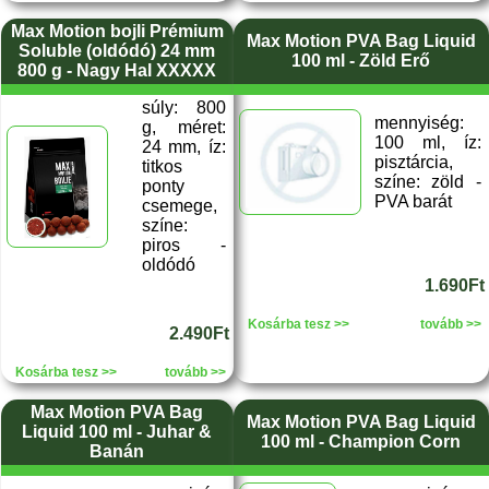
Max Motion bojli Prémium
Max Motion PVA Bag Liquid
Soluble (oldódó) 24 mm
100 ml - Zöld Erő
800 g - Nagy Hal XXXXX
súly: 800
mennyiség:
g, méret:
100 ml, íz:
24 mm, íz:
pisztárcia,
titkos
színe: zöld -
ponty
PVA barát
csemege,
színe:
piros -
oldódó
1.690Ft
Kosárba tesz >>
tovább >>
2.490Ft
Kosárba tesz >>
tovább >>
Max Motion PVA Bag
Max Motion PVA Bag Liquid
Liquid 100 ml - Juhar &
100 ml - Champion Corn
Banán