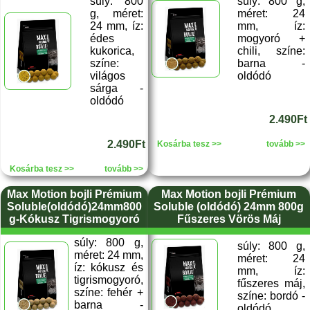
súly: 800
súly: 800 g,
g, méret:
méret: 24
24 mm, íz:
mm, íz:
édes
mogyoró +
kukorica,
chili, színe:
színe:
barna -
világos
oldódó
sárga -
oldódó
2.490Ft
2.490Ft
Kosárba tesz >>
tovább >>
Kosárba tesz >>
tovább >>
Max Motion bojli Prémium
Max Motion bojli Prémium
Soluble(oldódó)24mm800
Soluble (oldódó) 24mm 800g
g-Kókusz Tigrismogyoró
Fűszeres Vörös Máj
súly: 800 g,
súly: 800 g,
méret: 24 mm,
méret: 24
íz: kókusz és
mm, íz:
tigrismogyoró,
fűszeres máj,
színe: fehér +
színe: bordó -
barna -
oldódó