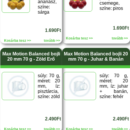
ananász,
csemege,
színe:
színe: piros
sárga
1.690Ft
1.690Ft
Kosárba tesz >>
tovább >>
Kosárba tesz >>
tovább >>
Max Motion Balanced bojli
Max Motion Balanced bojli 20
20 mm 70 g - Zöld Erő
mm 70 g - Juhar & Banán
súly: 70 g,
súly: 70 g,
méret: 20
méret: 20
mm, íz:
mm, íz: juhar
pisztárcia,
+ banán,
színe: zöld
színe: fehér
2.490Ft
2.490Ft
Kosárba tesz >>
tovább >>
Kosárba tesz >>
tovább >>