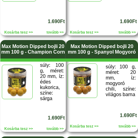
1.690Ft
1.690Ft
Kosárba tesz >>
tovább >>
Kosárba tesz >>
tovább >>
Max Motion Dipped bojli 20
Max Motion Dipped bojli 20
mm 100 g - Champion Corn
mm 100 g - Spanyol Mogyoró
súly: 100
súly: 100 g,
g, méret:
méret: 20
20 mm, íz:
mm, íz:
édes
mogyoró
kukorica,
chili, színe:
színe:
világos barna
sárga
1.690Ft
1.690Ft
Kosárba tesz >>
tovább >>
Kosárba tesz >>
tovább >>