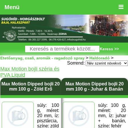
Menü
Keress >>
>
>
Etetőanyag, csali, aromák - ragadozó spray
Haldoradó
Sorrend:
Max Motion bojli széria és
PVA Liquid
Max Motion Dipped bojli 20
Max Motion Dipped bojli 20
mm 100 g - Zöld Erő
mm 100 g - Juhar & Banán
súly: 100
súly: 100 g,
g, méret:
méret: 20
20 mm, íz:
mm, íz: juhar
pisztárcia,
+ banán,
színe: zöld
színe: fehér