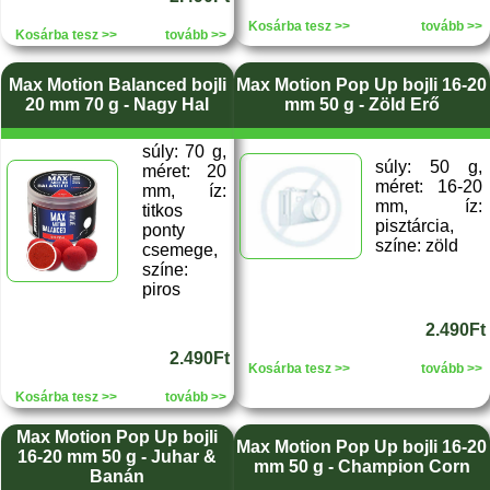
Kosárba tesz >>
tovább >>
Kosárba tesz >>
tovább >>
Max Motion Balanced bojli
Max Motion Pop Up bojli 16-20
20 mm 70 g - Nagy Hal
mm 50 g - Zöld Erő
súly: 70 g,
súly: 50 g,
méret: 20
méret: 16-20
mm, íz:
mm, íz:
titkos
pisztárcia,
ponty
színe: zöld
csemege,
színe:
piros
2.490Ft
2.490Ft
Kosárba tesz >>
tovább >>
Kosárba tesz >>
tovább >>
Max Motion Pop Up bojli
Max Motion Pop Up bojli 16-20
16-20 mm 50 g - Juhar &
mm 50 g - Champion Corn
Banán