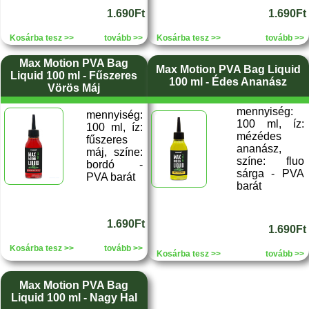
1.690Ft
1.690Ft
Kosárba tesz >>
tovább >>
Kosárba tesz >>
tovább >>
Max Motion PVA Bag
Max Motion PVA Bag Liquid
Liquid 100 ml - Fűszeres
100 ml - Édes Ananász
Vörös Máj
mennyiség:
mennyiség:
100 ml, íz:
100 ml, íz:
mézédes
fűszeres
ananász,
máj, színe:
színe: fluo
bordó -
sárga - PVA
PVA barát
barát
1.690Ft
1.690Ft
Kosárba tesz >>
tovább >>
Kosárba tesz >>
tovább >>
Max Motion PVA Bag
Liquid 100 ml - Nagy Hal