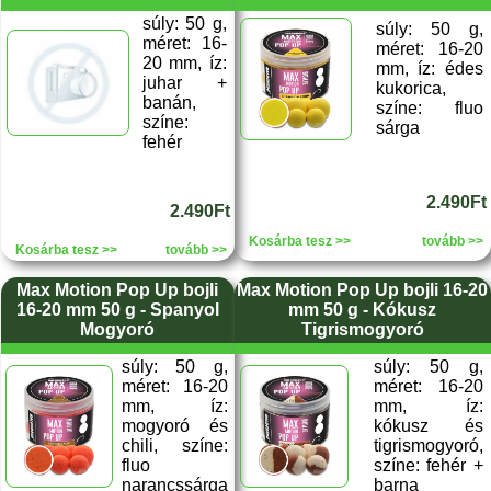
súly: 50 g,
súly: 50 g,
méret: 16-
méret: 16-20
20 mm, íz:
mm, íz: édes
juhar +
kukorica,
banán,
színe: fluo
színe:
sárga
fehér
2.490Ft
2.490Ft
Kosárba tesz >>
tovább >>
Kosárba tesz >>
tovább >>
Max Motion Pop Up bojli
Max Motion Pop Up bojli 16-20
16-20 mm 50 g - Spanyol
mm 50 g - Kókusz
Mogyoró
Tigrismogyoró
súly: 50 g,
súly: 50 g,
méret: 16-20
méret: 16-20
mm, íz:
mm, íz:
mogyoró és
kókusz és
chili, színe:
tigrismogyoró,
fluo
színe: fehér +
narancssárga
barna