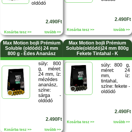
oldódó
2.490Ft
2.490Ft
Kosárba tesz >>
tovább >>
Kosárba tesz >>
tovább >>
Max Motion bojli Prémium
Max Motion bojli Prémium
Soluble (oldódó) 24 mm
Soluble(oldódó)24 mm 800g
800 g - Édes Ananász
Fekete Tintahal - K
súly: 800
súly: 800 g,
g, méret:
méret: 24
24 mm, íz:
mm, íz:
mézédes
tintahal,
ananász,
színe: fekete -
színe:
oldódó
sárga -
oldódó
2.490Ft
2.490Ft
Kosárba tesz >>
tovább >>
Kosárba tesz >>
tovább >>