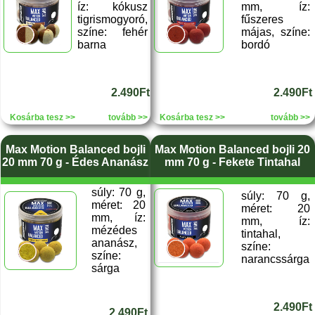
íz: kókusz
mm, íz:
tigrismogyoró,
fűszeres
színe: fehér
májas, színe:
barna
bordó
2.490Ft
2.490Ft
Kosárba tesz >>
tovább >>
Kosárba tesz >>
tovább >>
Max Motion Balanced bojli
Max Motion Balanced bojli 20
20 mm 70 g - Édes Ananász
mm 70 g - Fekete Tintahal
súly: 70 g,
súly: 70 g,
méret: 20
méret: 20
mm, íz:
mm, íz:
mézédes
tintahal,
ananász,
színe:
színe:
narancssárga
sárga
2.490Ft
2.490Ft