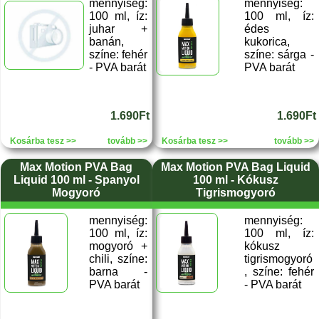
mennyiség:
mennyiség:
100 ml, íz:
100 ml, íz:
juhar +
édes
banán,
kukorica,
színe: fehér
színe: sárga -
- PVA barát
PVA barát
1.690Ft
1.690Ft
Kosárba tesz >>
tovább >>
Kosárba tesz >>
tovább >>
Max Motion PVA Bag
Max Motion PVA Bag Liquid
Liquid 100 ml - Spanyol
100 ml - Kókusz
Mogyoró
Tigrismogyoró
mennyiség:
mennyiség:
100 ml, íz:
100 ml, íz:
mogyoró +
kókusz
chili, színe:
tigrismogyoró
barna -
, színe: fehér
PVA barát
- PVA barát