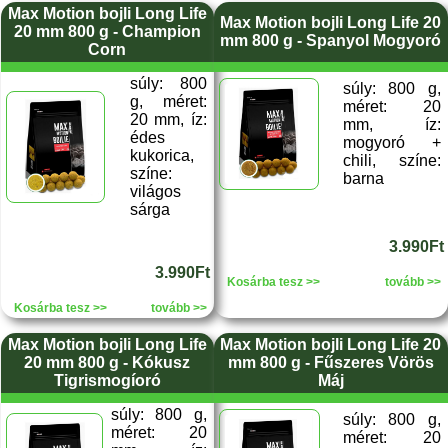
Max Motion bojli Long Life
Max Motion bojli Long Life 20
20 mm 800 g - Champion
mm 800 g - Spanyol Mogyoró
Corn
súly: 800
súly: 800 g,
g, méret:
méret: 20
20 mm, íz:
mm, íz:
édes
mogyoró +
kukorica,
chili, színe:
színe:
barna
világos
sárga
3.990Ft
3.990Ft
Kosárba tesz >>
tovább >>
Kosárba tesz >>
tovább >>
Max Motion bojli Long Life
Max Motion bojli Long Life 20
20 mm 800 g - Kókusz
mm 800 g - Fűszeres Vörös
Tigrismogíoró
Máj
súly: 800 g,
súly: 800 g,
méret: 20
méret: 20