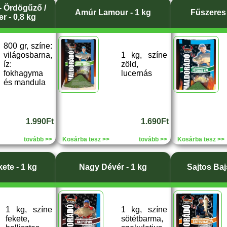
- Ördögűző /
Amúr Lamour - 1 kg
Fűszeres 
r - 0,8 kg
800 gr, színe:
világosbarna,
1 kg, színe
íz:
zöld,
fokhagyma
lucernás
és mandula
1.990Ft
1.690Ft
tovább >>
Kosárba tesz >>
tovább >>
Kosárba tesz >>
kete - 1 kg
Nagy Dévér - 1 kg
Sajtos Baj
1 kg, színe
1 kg, színe
fekete,
sötétbarma,