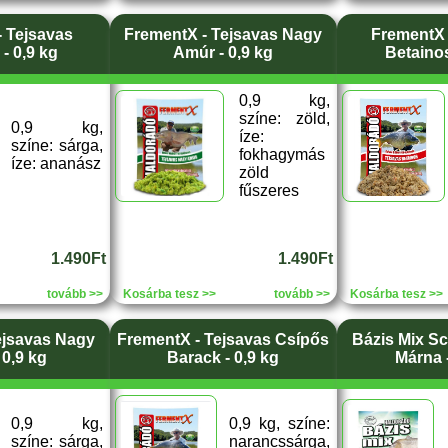
 Tejsavas
FrementX - Tejsavas Nagy
FrementX 
- 0,9 kg
Amúr - 0,9 kg
Betainos
0,9 kg,
színe: zöld,
0,9 kg,
íze:
színe: sárga,
fokhagymás
íze: ananász
zöld
fűszeres
1.490Ft
1.490Ft
tovább >>
Kosárba tesz >>
tovább >>
Kosárba tesz >>
ejsavas Nagy
FrementX - Tejsavas Csípős
Bázis Mix Sc
 0,9 kg
Barack - 0,9 kg
Márna -
0,9 kg,
0,9 kg, színe:
színe: sárga,
narancssárga,