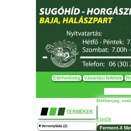
Elérhetőség
Vásárlási feltétek
Re
Etetőanyag, csal
TERMÉKEK
Etetők
Versenyláda (2)
Ferment-X Me