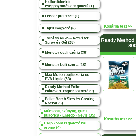
Halfertőtlenítő -
cseppnyomós adagolású (1)
Feeder pufi szett (1)
Kosárba tesz >>
Tigrismogyoró (6)
Tornádó és 4S - Activátor
Ready Method -
Spray és Gél (28)
800
Monster csali széria (39)
Monster bojli széria (18)
Max Motion bojli széria és
PVA Liquid (53)
Ready Method Pellet -
előkevert, rögtön tölthető (9)
Pellet Bomb Slow és Casting
Rocket (5)
Műcsonti, szúnyog, gumi
kukorica - Energo - Nevis (35)
Kosárba tesz >>
Carp Zoom ragadozó hal
aroma (4)