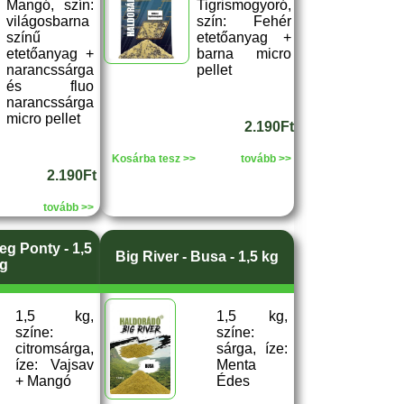
Mangó, szín:
Tigrismogyoró,
világosbarna
szín: Fehér
színű
etetőanyag +
etetőanyag +
barna micro
narancssárga
pellet
és fluo
narancssárga
micro pellet
2.190Ft
Kosárba tesz >>
tovább >>
2.190Ft
tovább >>
eg Ponty - 1,5
Big River - Busa - 1,5 kg
g
1,5 kg,
1,5 kg,
színe:
színe:
citromsárga,
sárga, íze:
íze: Vajsav
Menta
+ Mangó
Édes