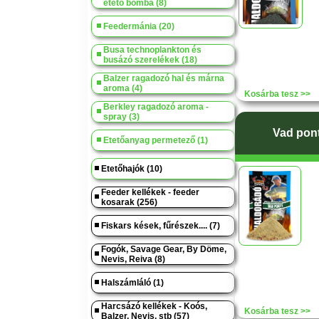
etető bomba (8)
Feedermánia (20)
Busa technoplankton és
busázó szerelékek (18)
Balzer ragadozó hal és márna
aroma (4)
Kosárba tesz >>
Berkley ragadozó aroma -
spray (3)
Vad pont
Etetőanyag permetező (1)
Etetőhajók (10)
Feeder kellékek - feeder
kosarak (256)
Fiskars kések, fűrészek.... (7)
Fogók, Savage Gear, By Döme,
Nevis, Reiva (8)
Halszámláló (1)
Harcsázó kellékek - Koós,
Kosárba tesz >>
Balzer, Nevis, stb (57)