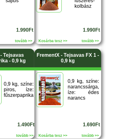
sajtos
fűszeres-
kolbász
1.990Ft
1.990Ft
tovább >>
Kosárba tesz >>
tovább >>
- Tejsavas
FrementX - Tejsavas FX 1 -
ka - 0,9 kg
0,9 kg
0,9 kg, színe:
0,9 kg, színe:
narancssárga,
piros, íze:
íze: édes
fűszerpaprika
narancs
1.490Ft
1.690Ft
tovább >>
Kosárba tesz >>
tovább >>