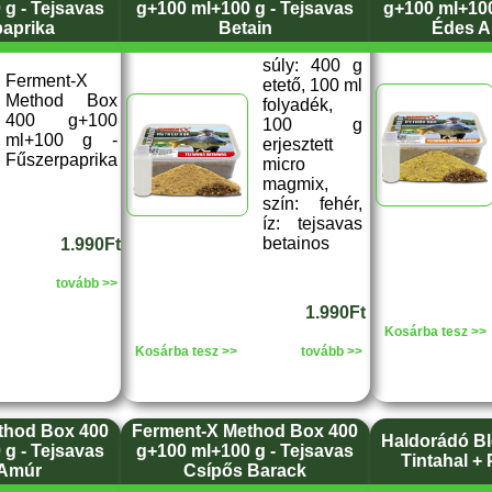
g - Tejsavas
g+100 ml+100 g - Tejsavas
g+100 ml+100
aprika
Betain
Édes A
súly: 400 g
Ferment-X
etető, 100 ml
Method Box
folyadék,
400 g+100
100 g
ml+100 g -
erjesztett
Fűszerpaprika
micro
magmix,
szín: fehér,
íz: tejsavas
betainos
1.990Ft
tovább >>
1.990Ft
Kosárba tesz >>
Kosárba tesz >>
tovább >>
thod Box 400
Ferment-X Method Box 400
Haldorádó Ble
g - Tejsavas
g+100 ml+100 g - Tejsavas
Tintahal + 
 Amúr
Csípős Barack