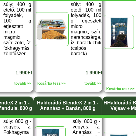
súly: 400 g
súly: 400 g
etető, 100 ml
etető, 100 ml
folyadék,
folyadék, 100
100 g
g erjesztett
erjesztett
micro
micro
magmix, szín:
magmix,
narancssárga,
szín: zöld, íz:
íz: barack chili
fokhagymás
(csípős
zöldfűszer
barack)
1.990Ft
1.990Ft
tovább >>
Kosárba tesz >>
tovább >>
Kosárba tesz >>
ndeX 2 in 1 -
Haldorádó BlendeX 2 in 1 -
HHaldorádó Bl
andula, 800 g
Ananász + Banán, 800 g
Vajsav + M
súly: 800 g -
súly: 800 g -
vegyes, íz:
vegyes, íz:
Fokhagyma
Ananász +