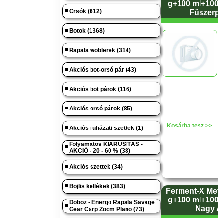
g+100 ml+100 
Orsók (612)
Fűszerp
Botok (1368)
Rapala woblerek (314)
Akciós bot-orsó pár (43)
Akciós bot párok (116)
Akciós orsó párok (85)
Kosárba tesz >>
Akciós ruházati szettek (1)
Folyamatos KIÁRUSÍTÁS -
AKCIÓ - 20 - 60 % (38)
Akciós szettek (34)
Bojlis kellékek (383)
Ferment-X Me
g+100 ml+100 
Doboz - Energo Rapala Savage
Nagy
Gear Carp Zoom Plano (73)