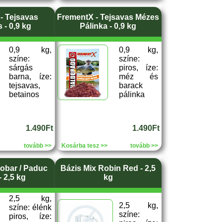
- Tejsavas
FrementX - Tejsavas Mézes
 - 0,9 kg
Pálinka - 0,9 kg
0,9 kg,
0,9 kg,
színe:
színe:
sárgás
piros, íze:
barna, íze:
méz és
tejsavas,
barack
betainos
pálinka
1.490Ft
1.490Ft
tovább >>
Kosárba tesz >>
tovább >>
obar / Paduc
Bázis Mix Robin Red - 2,5
 2,5 kg
kg
2,5 kg,
2,5 kg,
színe: élénk
színe:
piros, íze: