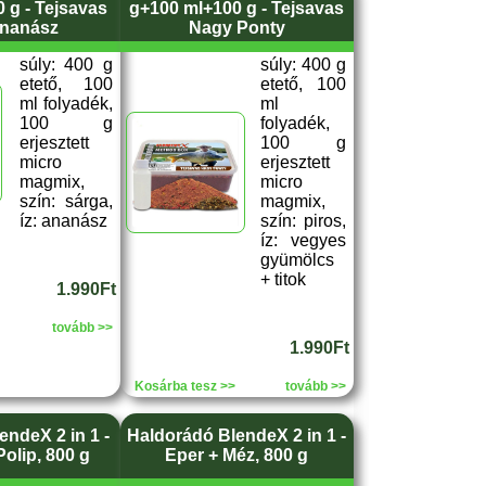
 g - Tejsavas
g+100 ml+100 g - Tejsavas
nanász
Nagy Ponty
súly: 400 g
súly: 400 g
etető, 100
etető, 100
ml folyadék,
ml
100 g
folyadék,
erjesztett
100 g
micro
erjesztett
magmix,
micro
szín: sárga,
magmix,
íz: ananász
szín: piros,
íz: vegyes
gyümölcs
+ titok
1.990Ft
tovább >>
1.990Ft
Kosárba tesz >>
tovább >>
ndeX 2 in 1 -
Haldorádó BlendeX 2 in 1 -
Polip, 800 g
Eper + Méz, 800 g