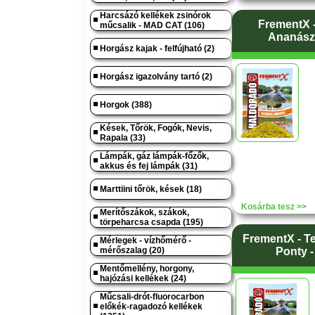
Harcsázó kellékek zsinórok
FrementX -
műcsalik - MAD CAT (106)
Ananász 
Horgász kajak - felfújható (2)
Horgász igazolvány tartó (2)
Horgok (388)
Kések, Tőrök, Fogók, Nevis,
Rapala (33)
Lámpák, gáz lámpák-főzők,
akkus és fej lámpák (31)
Marttiini tőrök, kések (18)
Kosárba tesz >>
Merítőszákok, szákok,
törpeharcsa csapda (195)
FrementX - T
Mérlegek - vízhőmérő -
mérőszalag (20)
Ponty -
Mentőmellény, horgony,
hajózási kellékek (24)
Műcsali-drót-fluorocarbon
előkék-ragadozó kellékek