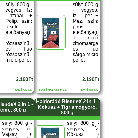
súly: 800 g -
súly: 800 g
vegyes, íz:
- vegyes,
Tintahal +
íz: Eper +
Polip, szín:
Méz, szín:
fekete
piros
etetőanyag
etetőanyag
+
+ rikító
rózsaszínű
citromsárga
és fluo
és fluo
rózsaszínű
sárga micro
micro pellet
pellet
2.190Ft
2.190Ft
tovább >>
Kosárba tesz >>
tovább >>
Haldorádó BlendeX 2 in 1 -
endeX 2 in 1 -
Kókusz + Tigrismogyoró,
angó, 800 g
800 g
súly: 800 g -
súly: 800 g -
vegyes, íz:
vegyes, íz:
Vajsav +
Kókusz +