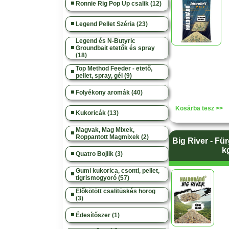
Ronnie Rig Pop Up csalik (12)
Legend Pellet Széria (23)
Legend és N-Butyric
Groundbait etetők és spray
(18)
Top Method Feeder - etető,
pellet, spray, gél (9)
Folyékony aromák (40)
Kosárba tesz >>
Kukoricák (13)
Magvak, Mag Mixek,
Roppantott Magmixek (2)
Big River - Für
k
Quatro Bojlik (3)
Gumi kukorica, csonti, pellet,
tigrismogyoró (57)
Előkötött csalitüskés horog
(3)
Édesítőszer (1)