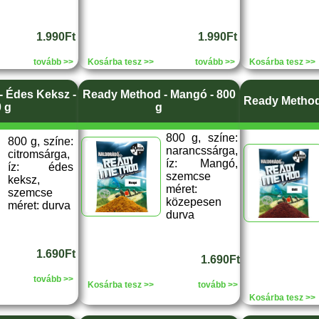
1.990Ft
1.990Ft
tovább >>
Kosárba tesz >>
tovább >>
Kosárba tesz >>
 Édes Keksz -
Ready Method - Mangó - 800
Ready Method -
 g
g
800 g, színe:
800 g, színe:
narancssárga,
citromsárga,
íz: Mangó,
íz: édes
szemcse
keksz,
méret:
szemcse
közepesen
méret: durva
durva
1.690Ft
1.690Ft
tovább >>
Kosárba tesz >>
tovább >>
Kosárba tesz >>