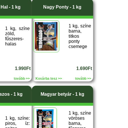
Hal - 1 kg
Nagy Ponty - 1 kg
1 kg, színe
1 kg, színe
barna,
zöld,
titkos
fűszeres-
ponty
halas
csemege
1.990Ft
1.690Ft
tovább >>
Kosárba tesz >>
tovább >>
szos - 1 kg
Magyar betyár - 1 kg
1 kg, színe
1 kg, színe:
vöröses
piros, íz:
barna,