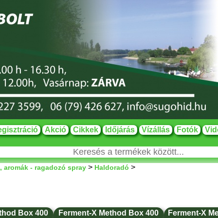
gisztráció
Akció
Cikkek
Időjárás
Vízállás
Fotók
Vid
>
>
i, aromák - ragadozó spray
Haldoradó
thod Box 400
Ferment-X Method Box 400
Ferment-X Me