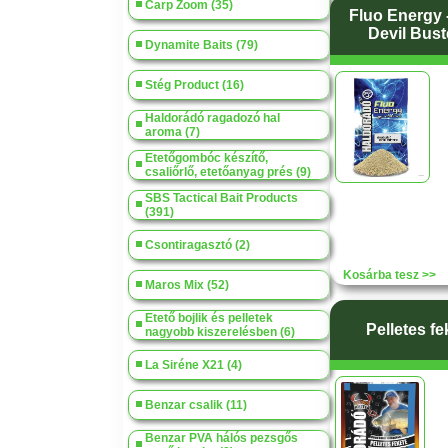
Carp Zoom (35)
Fluo Energy 
Devil Buste
Dynamite Baits (79)
Stég Product (16)
Haldorádó ragadozó hal
aroma (7)
Etetőgombóc készítő,
csaliőrlő, etetőanyag prés (9)
SBS Tactical Bait Products
(391)
Csontiragasztó (2)
Kosárba tesz >>
Maros Mix (52)
Etető bojlik és pelletek
Pelletes fe
nagyobb kiszerelésben (6)
La Siréne X21 (4)
Benzar csalik (11)
Benzar PVA hálós pezsgős