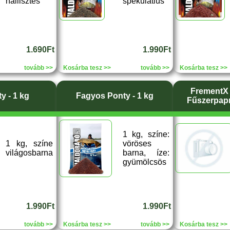
hallisztes
spekulatius
1.690Ft
1.990Ft
tovább >>
Kosárba tesz >>
tovább >>
Kosárba tesz >>
FrementX 
y - 1 kg
Fagyos Ponty - 1 kg
Fűszerpapri
1 kg, színe:
1 kg, színe
vöröses
világosbarna
barna, íze:
gyümölcsös
1.990Ft
1.990Ft
tovább >>
Kosárba tesz >>
tovább >>
Kosárba tesz >>