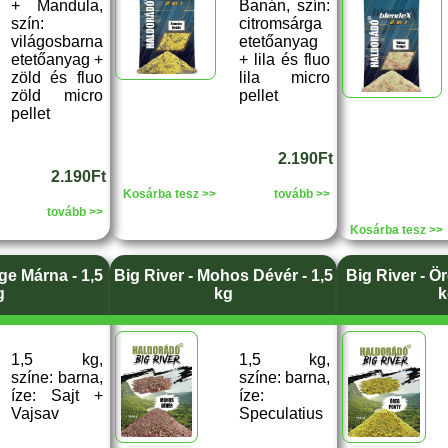
+ Mandula,
Banán, szín:
szín:
citromsárga
világosbarna
etetőanyag
etetőanyag +
+ lila és fluo
zöld és fluo
lila micro
zöld micro
pellet
pellet
2.190Ft
2.190Ft
Kosárba tesz >>
tovább >>
tovább >>
Kosárba tesz >>
ge Márna - 1,5
Big River - Mohos Dévér - 1,5
Big River - Ör
g
kg
k
1,5 kg,
1,5 kg,
színe: barna,
színe: barna,
íze: Sajt +
íze:
Vajsav
Speculatius