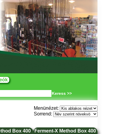
eók
Keress >>
Menünézet:
Sorrend:
thod Box 400
Ferment-X Method Box 400