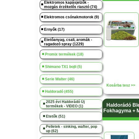
Elektromos kapásjelzők -
mozgás érzékelős riasztó (74)
Elektromos csónakmotorok (9)
Ernyők (17)
Etetőanyag, csali, aromák -
ragadozó spray (1229)
Promix termékek (18)
Shimano TX1 bojli (5)
Serie Walter (46)
Kosárba tesz >>
Haldoradó (455)
2025 évi Haldorádó Új
Haldorádó Ble
termékek - VIDEO (1)
Fokhagyma + M
Etetők (51)
Pelletek - sinking, wafter, pop
up (62)